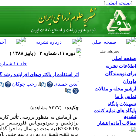
[
صفحه اصلی
]
بخش‌های اصلی
دوره ۱۱، شماره ۳ - ( پاييز ۱۳۸۸ )
صفحه اصلی
جلد ۱۱ شماره ۳ صفحات ۲۷۰-۲۴۹
اطلاعات نشریه
برای نویسندگان
اثر استفاده از باکتری‌های افزاینده رشد گیاه (PGPR) بر فنولوژی دورگ‌های دیررس ذرت (s L
داوران
آیدین حمیدی
،
رجب چوکان
آرشیو مجله و مقالات
تماس با ما
تسهیلات پایگاه
چکیده:
(۷۲۲۷ مشاهده)
پایگاه های نمایه کننده
نشریه
این آزمایش به منظور بررسی تأثیر کاربرد
مقالات آماده انتشار
(B73×K18) به مدت دو سال به اجر
مایه تلقیح تلفیق دو به دو و سه جنس باک