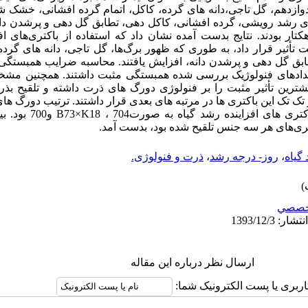
وازدهم، گل تاجی،دانه های گرده، کاکل، اتمام گرده افشانی، خشک 
ی رشد رویشی، گرده افشانی، کاکل دهی، تطابق گل دهی و پرشدن دان
ار بودند. نتایج بدست آمده نشان داد که استفاده از باکتری‌های اف
أثیر قرار داد، به طوری که ظهور برگ‌ها، گل تاجی، دانه های گرد
بق گل دهی و پرشدن دانه، افزایش یافتند. محاسبه ضرایب همبستگی 
ویدادهای فنولوژیک بررسی شده همبستگی مثبت داشتند. همچنین مشخص
شترین تأثیر مثبت را بر فنولوژی دورگ های ذرت داشته و تلقیح بذر با
تک این باکتری ها در مرتبه های بعدی قرار داشتند. ترتیب دورگ ه
از نظر پاسخ فنولوژیک به است
 گیاه
،
روز- درجه رشد
،
ذرت و فنولوژی.
خصصي
ارسال نظر درباره این مقاله
اربری یا پست الکترونیک شما: