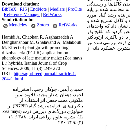
شدن کاکل‌ها و رسیدگی
Download citation:
BibTeX
|
RIS
|
EndNote
|
Medlars
|
ProCite
ه محاسبه شده بر پایه
|
Reference Manager
|
RefWorks
زاینده رشد گیاه مورد
Send citation to:
ه و کاکل تسریع شده و
Mendeley
Zotero
RefWorks
نشان داد که واحدهای
 گردید که تلقیح بذر
 دو باکتری ازتوباکتر
Hamidi A, Chaokan R, Asgharzadeh A,
Dehghanshoar M, Ghalavand A, Malakouti
ای ذرت بررسی شده نیز
M. Effect of plant growth promoting
فاده از باکتری های افزاینده رشد گیاه به صورت704 ، B73×K18 و700 بود. بیشترین عملکرد دانه از
rhizobacteria (PGPR) application on
phenology of late maturity maize (Zea mays
L.) hybrids. Iranian Journal of Crop
Sciences. 2009; 11 (3) :249-270
URL:
http://agrobreedjournal.ir/article-1-
204-fa.html
حمیدی آیدین، چوکان رجب، اصغرزاده
احمد، دهقان شعار مجید، قلاوند امیر،
ملکوتی محمدجعفر. اثر استفاده از
باکتری‌های افزاینده رشد گیاه (PGPR) بر
فنولوژی دورگ‌های دیررس ذرت (Zea mays
L.). نشریه علوم زراعی ایران. ۱۳۸۸; ۱۱
(۳) :۲۴۹-۲۷۰