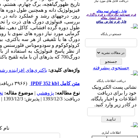
دریافت فایل های مورد نیاز
تاریخ ظهورگیاهچه، برگ چهارم، هشتم، د
فیزیولوژیک دانه و همچنین طول دوره ها
فایل راهنمای تهیه مقاله
فرم تعهدنامه نگارندگان و فرم واگذاری
روز- درجههای رشد و عملکرد دانه در هکت
حق انتشار مقاله
بررسی، فنولوژی دورگ های ذرت را تحت ت
فایل فرم تعارض منافع
طول دوره گرده افشانی، کاکل دهی، تطا
گرمایی مورد نیاز دوره های نموی با ر
جستجو در پایگاه
دورگ ها با تلفیقی از هر سه باکتری، بی
کروئوکوکوم و سودوموناس فلورسنس و تک 
دورگ700 که بذرهای آن با مایه تلقیح باکتری‌های هر سه جنس تلقیح شده بود، بدست آمد.
جستجوی پیشرفته
واژه‌های کلیدی:
باکتری‌های افزاینده رشد
دریافت اطلاعات پایگاه
متن کامل
[PDF 352 kb]
(۳۹۶۶ دریافت)
نشانی پست الکترونیک
خود را برای دریافت
نوع مطالعه:
پژوهشي
|
موضوع مقاله:
ت
اطلاعات و اخبار پایگاه،
دریافت: 1393/12/3 | پذیرش: 1393/12/3 | انتشار: 1393/12/3
در کادر زیر وارد کنید.
نام ک
اطلاعات آماری