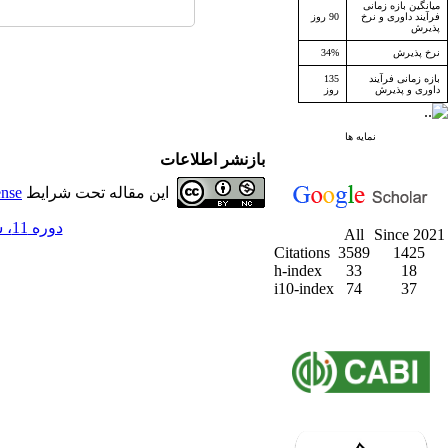
میانگین بازه زمانی
فرآیند داوری و نرخ
90 روز
پذیرش
نرخ پذیرش
34%
بازه زمانی فرآیند
135
داوری و پذیرش
روز
نمایه ها
بازنشر اطلاعات
این مقاله تحت شرایط
ense
دوره 11، شماره 3 - ( پاييز 1388 )
All
Since 2021
Citations
3589
1425
h-index
33
18
i10-index
74
37