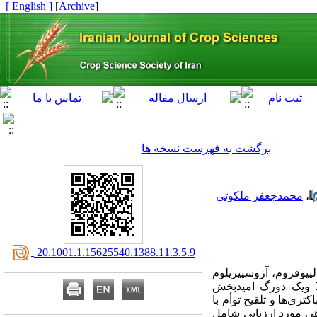
[ English ]
]
Archive
[
برگشت به فهرست نسخه ها
،
محمدجعفر ملکوتی
‎ 20.1001.1.15625540.1388.11.3.5.9
لیپوفروم، آزوسپیریلوم
برازیلنس و سودوموناس فلورسنس بر فنولوژی و عملکرد دانه دورگ های ساده دیررس ذرت 700 ، 704 ویک دورگ امیدبخش
کتری‌ها و تلقیح توأم با
اهی مورد ارزیابی شامل