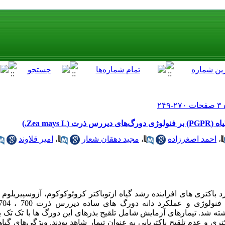
Zea may.)
،
احمد اصغرزاده
،
مجید دهقان شعار
،
امیر قلاوند
 باکتری های افزاینده رشد گیاه ازتوباکتر کروئوکوکوم، آزوسپیریلوم 
ا گذاشته شد. تیمارهای آزمایش شامل تلقیح بذرهای این دورگ ها با تک تک با
تری و عدم تلقیح باکتریایی به عنوان تیمار شاهد بودند. ویژگی‌های گی