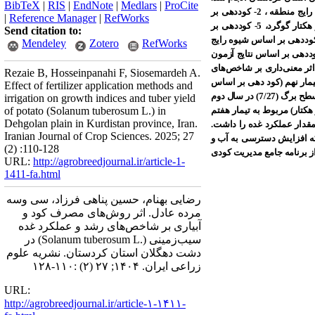
BibTeX
|
RIS
|
EndNote
|
Medlars
|
ProCite
آزمایش در قالب طرح بلوک‌های کامل تصادفی با نه تیمار در چهار تکرار اجرا شد. تیمارهای آزمایشی شامل 1- کوددهی بر اساس شیوه رایج منطقه ، 2- کوددهی بر
|
Reference Manager
|
RefWorks
اساس نتایج آزمون خاک، 3- کوددهی بر اساس نتایج آزمون خاک+کود مرغی، 4- کوددهی بر اساس شیوه رایج منطقه+500 کیلوگرم در هکتار گوگرد، 5- کوددهی بر
Send citation to:
رایج منطقه+1000 کیلوگرم در هکتار گوگرد، 6- کوددهی بر اساس نتایج آزمون خاک+آبیاری در 80 درصد ظرفیت مزرعه، 7- کوددهی بر اساس شیوه رایج
Mendeley
Zotero
RefWorks
 80 درصد ظرفیت مزرعه، 8- کوددهی بر اساس نتایج آزمون خاک+ کود مرغی+ آبیاری در 80 درصد ظرفیت مزرعه ، 9- کوددهی بر اساس نتایج آزمون
وددهی و آبیاری اثر معنی‌داری بر شاخص‌های
Rezaie B, Hosseinpanahi F, Siosemardeh A.
ترتیب 1435/7و 1810 گرم بر متر مربع) مربوط به تیمار نهم (کود دهی بر اساس
Effect of fertilizer application methods and
نتایج آزمون خاک+آبیاری در 80 درصد ظرفیت مزرعه+1000 کیلوگرم در هکتار گوگرد+کود مرغی) بود. در این تیمار بیشترین مقدار شاخص سطح برگ (7/27) در سال دوم
irrigation on growth indices and tuber yield
29/گرم بر مترمربع در روز) در سال اول به‌دست آمد. در سال اول بیشترین مقدار عملکرد غده (37 تن در هکتار) مربوط به تیمار هفتم
of potato (Solanum tuberosum L.) in
Dehgolan plain in Kurdistan province, Iran.
د و در سال دوم تیمار نهم با حدود 50 تن در هکتار، بیشترین مقدار عملکرد غده را داشت.
Iranian Journal of Crop Sciences. 2025; 27
 نتایج نشان داد که افزایش دسترسی به آب و
(2) :110-128
 برنامه جامع مدیریت کودی
URL:
http://agrobreedjournal.ir/article-1-
1411-fa.html
رضایی بهنام، حسین پناهی فرزاد، سی وسه
مرده عادل. اثر روش‌های مصرف کود و
آبیاری بر شاخص‌های رشد و عملکرد غده
سیب‌زمینی (.Solanum tuberosum L) در
دشت دهگلان استان کردستان. نشریه علوم
زراعی ایران. ۱۴۰۴; ۲۷ (۲) :۱۱۰-۱۲۸
URL:
http://agrobreedjournal.ir/article-۱-۱۴۱۱-