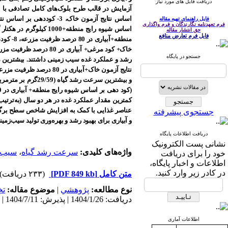
دریافت فایل های مورد نیاز
فایل راهنمای تهیه مقاله
فرم تعهدنامه نگارندگان و فرم واگذاری
حق انتشار مقاله
فایل فرم تعارض منافع
جستجو در پایگاه
عناصر غذایی با کمک به افزایش شاخص سطح برگ و
جستجوی پیشرفته
و آبیاری برای بهبود رشد و بهره‌وری تولید سیب‌زمی
دریافت اطلاعات پایگاه
نشانی پست الکترونیک
واژه‌های کلیدی:
سرعت رشد گیاه
،
سیب‌ز
خود را برای دریافت
اطلاعات و اخبار پایگاه،
در کادر زیر وارد کنید.
متن کامل
[PDF 849 kb]
(۲۳۳ دریافت)
نوع مطالعه:
پژوهشي
|
موضوع مقاله:
ت
دریافت: 1404/1/26 | پذیرش: 1404/7/11 | انتشار: 1405/1/10
اطلاعات آماری