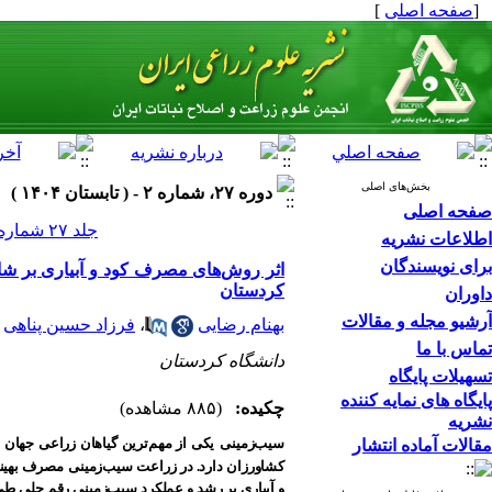
[
صفحه اصلی
]
بخش‌های اصلی
دوره ۲۷، شماره ۲ - ( تابستان ۱۴۰۴ )
صفحه اصلی
جلد ۲۷ شماره ۲ صفحات ۱۲۸-۱۱۰
اطلاعات نشریه
برای نویسندگان
کردستان
داوران
آرشیو مجله و مقالات
بهنام رضایی
،
فرزاد حسین پناهی
تماس با ما
دانشگاه کردستان
تسهیلات پایگاه
پایگاه های نمایه کننده
چکیده:
(۸۸۵ مشاهده)
نشریه
سیب‌زمینی
یکی از مهم‌ترین گیاهان زراعی جهان
مقالات آماده انتشار
کشاورزان دارد. در زراعت سیب‌زمینی
مصرف بهینه