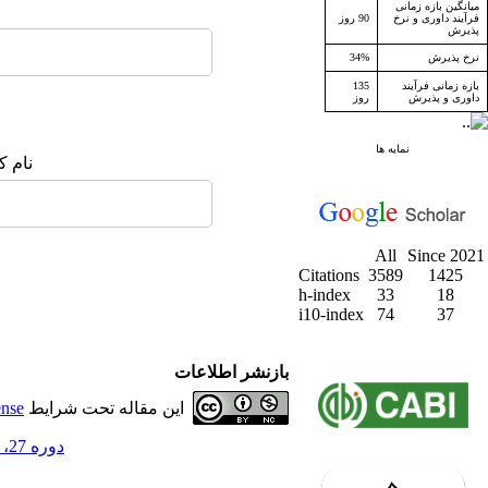
میانگین بازه زمانی
فرآیند داوری و نرخ
90 روز
پذیرش
نرخ پذیرش
34%
بازه زمانی فرآیند
135
داوری و پذیرش
روز
نمایه ها
نام ک
All
Since 2021
Citations
3589
1425
h-index
33
18
i10-index
74
37
بازنشر اطلاعات
این مقاله تحت شرایط
ense
دوره 27، شماره 2 - ( تابستان 1404 )