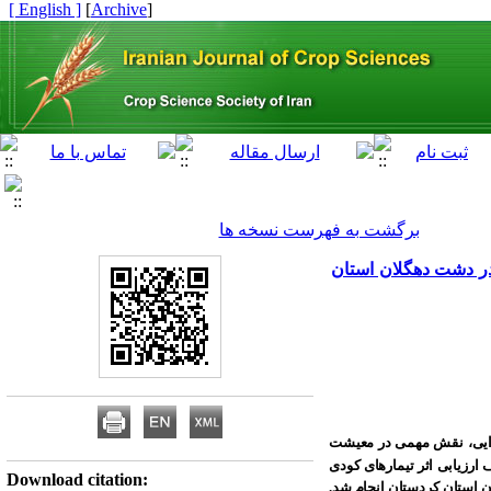
[ English ]
]
Archive
[
برگشت به فهرست نسخه ها
ی مصرف کود و آبیاری بر شاخص‌های رشد و عملکرد غده سیب‌زمینی (.Solanum tuberosum L) در دشت دهگلان استان
غذایی، نقش مهمی در معیشت
رزیابی اثر تیمارهای کودی
Download citation:
اقع در شهرستان دهگلان استان کردستان انجام شد.