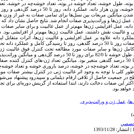
ته، طول خوشه، تعداد خوشه در بوته، تعداد خوشه‌چه در خوشه، تعداد
خوشه‌چه پوک در خوشه، درصد باروری خوشه، وزن هزار دانه، عمل
ر شدن میانگین مربعات بین نسل‌ها برای تمامی صفات به غیر از وزن هزار
د عمل ژن‌ها و وراثت‌پذیری صفات انجام شد. نتایج حاصل نشان داد که 
دانه، عمل افزایشی ژن‌ها مهم‌تر از عمل غالبیت و برای سایر صفات م
ی و غالبیت نقش داشتند، عمل غالبیت ژن‌ها مهم‌تر از افزایشی بود. 
کرد دانه علاوه بر عمل افزایشی و غالبیت ژن‌ها، اثرات متقابل اپیس
برآورد درجه غالبیت ژن‌ها نشان داد که صفات روز تا 50 درصد گلدهی، روز تا رسیدگی کامل 
مل ژن‌ها و سایر صفات مورد مطالعه تحت کنترل فوق غالبیت ژن‌ها 
وراثت‌پذیری عمومی صفات از 36/0 برای طول خوشه تا 82/0 برای روز تا 50 د
07/0 برای ارتفاع بوته تا 69/0 برای روز تا 50 درصد گلدهی متغیر بود. میانگین تعداد ژن-های کنتر
طور کلی با توجه به وجود اثر غالبیت ژنی در کنترل بیشتر صفات مورد
 در جمعیت حاصل از تلاقی ارقام دیلمانی و سپیدرود پیشنهاد می‌شود
ن اکثر این صفات دخالت دارند، ابتدا استفاده از گزینش دوره‌ای برای تج
خواهد بود.
ها
،
عمل ژن و وراثت‌پذیری.
خصصي