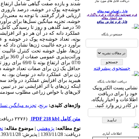
دریافت فایل های مورد نیاز
شدند و یازده صفت گیاهی شامل ارتفاع بو
فایل راهنمای تهیه مقاله
ارزیابی قرار گرفتند. با توجه به معنی‌دا
فرم تعهدنامه نگارندگان و فرم واگذاری
حق انتشار مقاله
خوشه، تجزیه میانگین نسل‌ها برای برآور
فایل فرم تعارض منافع
50 درصد گلدهی و روز تا رسیدگی کامل 
عملکرد دانه که در آن هر دو اثر افزایش
جستجو در پایگاه
بوته، تعداد خوشه‌چه پوک در خوشه و عمل
ژن‌ها، طول خوشه تحت کنترل غالبیت کا
جستجوی پیشرفته
ژن برای عملکرد دانه در نوسان بود. به 
هیبرید برای افزایش عملکرد در واحد سطح
دریافت اطلاعات پایگاه
اینکه ژن‌های با اثر افزایشی نیز در تبیی
نشانی پست الکترونیک
لاین‌های با خواص زراعی مطلوب سودمند 
خود را برای دریافت
اطلاعات و اخبار پایگاه،
در کادر زیر وارد کنید.
واژه‌های کلیدی:
برنج
،
تجزیه میانگین نسل‌
متن کامل
[PDF 218 kb]
(۲۲۷۶ دریافت)
نوع مطالعه:
پژوهشي
|
موضوع مقاله:
ت
دریافت: 1393/11/28 | پذیرش: 1393/11/28 | انتشار: 1393/11/28
اطلاعات آماری