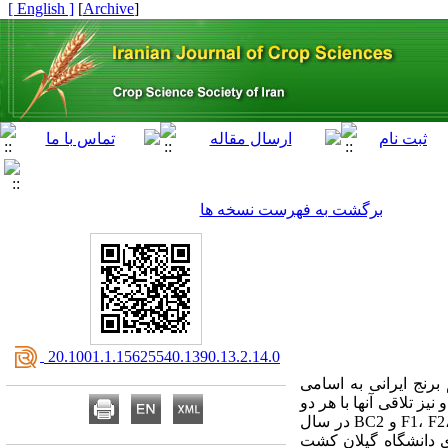
[ English ]
]
Archive
[
برگشت به فهرست نسخه ها
‎ 20.1001.1.15625540.1390.13.2.14.0
برنج ایرانی به اسامی
مانی و سپیدرود در سال زراعی 1385 تلاقی داده شدند و نسل F1 به دست آمد. پس از خودگشنی بوته‌های F1 و نیز تلاقی آنها با هر دو
والد در سال 1386، نسل‌های F2، BC1 و BC2 تولید شدند. بذر هردو والد (P1 و P2) به همراه بذر نسل‌های F1، F2، BC1 و BC2 در سال
رزی دانشگاه گیلان کشت