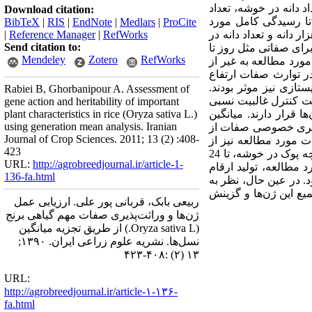
 دانه در خوشه، تعداد
Download citation:
کرد دانه، روز تا 50 درصد گل‌دهی و روز تا رسیدگی کامل مورد
BibTeX
|
RIS
|
EndNote
|
Medlars
|
ProCite
 دانه و تعداد دانه در
RefWorks
|
Reference Manager
|
Send citation to:
برای صفاتی مثل روز تا
Mendeley
Zotero
RefWorks
ورد مطالعه به غیر از
در توارث صفات ارتفاع
تازی نیز موثر بودند.
Rabiei B, Ghorbanipour A. Assessment of
و عملکرد دانه تحت کنترل غالبیت نسبی
gene action and heritability of important
قرار دارند. میانگین
plant characteristics in rice (Oryza sativa L.)
using generation mean analysis. Iranian
رصد گل‌دهی و میانگین وراثت‌پذیری خصوصی صفات از
Journal of Crop Sciences. 2011; 13 (2) :408-
ل کننده صفات مورد مطالعه نیز از
423
حداقل یک ژن برای صفات تعداد خوشه در بوته، تعداد خوشه‌چه در خوشه، درصد باروری خوشه و تعداد خوشه‌چه پوک در خوشه، تا 24
URL:
http://agrobreedjournal.ir/article-1-
 مطالعه، تولید ارقام
136-fa.html
. در عین حال، نظر به
میع این ژن‌ها و گزینش
ربیعی بابک، قربانی پور علی. ارزیابی عمل
ژن‌ها و وراثت‌پذیری صفات مهم گیاهی برنج
(Oryza sativa L.) از طریق تجزیه میانگین
نسل‌ها. نشریه علوم زراعی ایران. ۱۳۹۰;
۱۳ (۲) :۴۰۸-۴۲۳
URL:
http://agrobreedjournal.ir/article-۱-۱۳۶-
fa.html