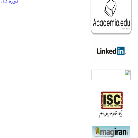
دوره 13، شماره 2 - ( تابستان 1390 )