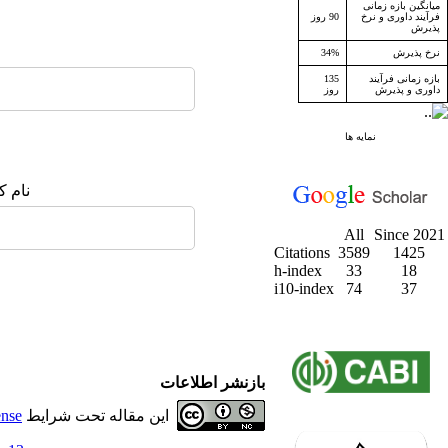
میانگین بازه زمانی
فرآیند داوری و نرخ
90 روز
پذیرش
نرخ پذیرش
34%
بازه زمانی فرآیند
135
داوری و پذیرش
روز
نمایه ها
نام ک
All
Since 2021
Citations
3589
1425
h-index
33
18
i10-index
74
37
بازنشر اطلاعات
این مقاله تحت شرایط
ense