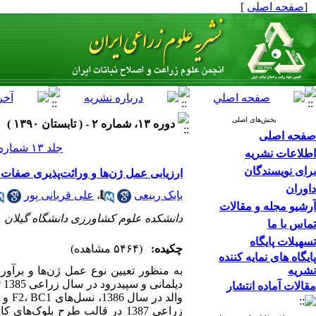
[
صفحه اصلی
]
بخش‌های اصلی
دوره ۱۳، شماره ۲ - ( تابستان ۱۳۹۰ )
صفحه اصلی
جلد ۱۳ شماره ۲ صفحات ۴۲۳-۴۰۸
اطلاعات نشریه
برای نویسندگان
ارزیابی عمل ژن‌ها و وراثت‌پذیری صفات مهم گیاهی برنج (Oryza sativa L.)
داوران
بابک ربیعی
،
علی قربانی پور
آرشیو مجله و مقالات
دانشکده علوم کشاورزی دانشگاه گیلان
تماس با ما
تسهیلات پایگاه
چکیده:
(۵۴۶۴ مشاهده)
پایگاه های نمایه کننده
نشریه
به منظور تعیین نوع عمل ژن‌ها و برآورد
مقالات آماده انتشار
زراعی 1387 در قالب طرح بلو