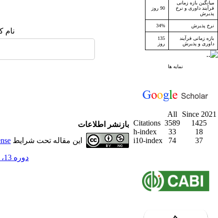
میانگین بازه زمانی
فرآیند داوری و نرخ
90 روز
پذیرش
نرخ پذیرش
34%
نام ک
بازه زمانی فرآیند
135
داوری و پذیرش
روز
نمایه ها
All
Since 2021
Citations
3589
1425
بازنشر اطلاعات
h-index
33
18
37
74
i10-index
این مقاله تحت شرایط
ense
دوره 13، شماره 2 - ( تابستان 1390 )