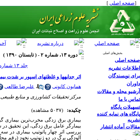
[
صفحه اصلی
]
بخش‌های اصلی
دوره ۱۳، شماره ۲ - ( تابستان ۱۳۹۰ )
صفحه اصلی
جلد ۱۳ شماره ۲ صفحات ۳۷۹-۳۶۸
اطلاعات نشریه
برای نویسندگان
اثر جدایهها و غلظتهای اسپور بر شدت بیماری برق‌ز
داوران
همایون کانونی
،
علیرضا طالعی
آرشیو مجله و مقالات
مرکز تحقیقات کشاورزی و منابع طبیعی 
تماس با ما
تسهیلات پایگاه
چکیده:
(۵۰۳۷ مشاهده)
پایگاه های نمایه کننده
نشریه
بیماری برق زدگی مخرب‌ترین بیماری گی
مقالات آماده انتشار