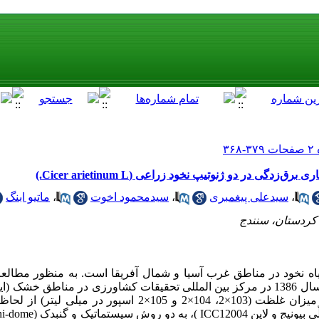
دگی در دو ژنوتیپ نخود زراعی (Cicer arietinum L.)
،
سیدعلی پیغمبری
،
سیدمحمود اخوت
،
ماتیو ابنگ
کردستان، سنندج
اه نخود در مناطق غرب آسیا و شمال آفریقا است. به منظور مطالعۀ 
بیمارگر عامل برق زدگی، این تحقیق در سال 1386 در مرکز بین المللی تحقیقات کشاورزی در منا
بررسی اثر چهار پاتوتیپ بیماری در سه میزان غلظت (103×2، 104×2 و 105