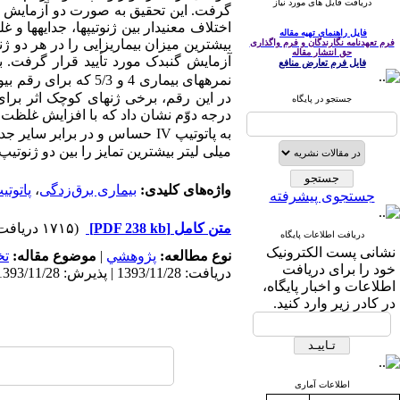
دریافت فایل های مورد نیاز
فایل راهنمای تهیه مقاله
بیشترین میزان بیماریزایی را در هر دو ژ
فرم تعهدنامه نگارندگان و فرم واگذاری
حق انتشار مقاله
آزمایش گنبدک مورد تأیید قرار گرفت. ب
فایل فرم تعارض منافع
در این رقم، برخی ژنهای کوچک اثر برا
جستجو در پایگاه
درجه دوّم نشان داد که با افزایش غلظت
میلی لیتر بیشترین تمایز را بین دو ژنوتیپ
واژه‌های کلیدی:
بیماری برق‌زدگی
،
پاتوتی
جستجوی پیشرفته
متن کامل
[PDF 238 kb]
(۱۷۱۵ دریافت)
دریافت اطلاعات پایگاه
نشانی پست الکترونیک
نوع مطالعه:
پژوهشي
|
موضوع مقاله:
ت
خود را برای دریافت
دریافت: 1393/11/28 | پذیرش: 1393/11/28 | انتشار: 1393/11/28
اطلاعات و اخبار پایگاه،
در کادر زیر وارد کنید.
اطلاعات آماری