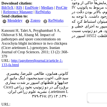
 با 3 تکرار به اجرا درآمد. نتایج آزمایش‌ها حاکی از وجود
Download citation:
اختلاف معنیدار بین ژنوتیپها، جدایهها و غلظتهای اسپور از لحاظ شدّت بیماری و درصد آلودگی برگ بود و واریانت مربوط به پاتوتیپ IV
BibTeX
|
RIS
|
EndNote
|
Medlars
|
ProCite
، بالاتر بودن دقّت در
RefWorks
|
Reference Manager
|
Send citation to:
جود داشت. با توجه به
Mendeley
Zotero
RefWorks
تر به دست آمدند، چنین میتوان استنباط کرد که
پور به اجزای خطّی و
Kanouni H, Talei A, Peyghambari S A,
د. هر دو ژنوتیپ نسبت
Okhovat S M, Abang M. Impact of
به پاتوتیپ IV حساس و در برابر سایر جدایهها، ICC12004 مقاوم و بیونیج حساس بود. از بین سه غلظت اسپور، غلظت 1052 اسپور در
pathotypes and spore concentrations on
Ascochyta blight incidence in two chickpea
(Cicer arietinum L.) genotypes. Iranian
Journal of Crop Sciences. 2011; 13 (2) :368-
379
URL:
http://agrobreedjournal.ir/article-1-
133-fa.html
کانونی همایون، طالعی علیرضا، پیغمبری
سیدعلی، اخوت سیدمحمود، ابنگ ماتیو. اثر
جدایهها و غلظتهای اسپور بر شدت بیماری
برق‌زدگی در دو ژنوتیپ نخود زراعی (Cicer
arietinum L.). نشریه علوم زراعی ایران.
۱۳۹۰; ۱۳ (۲) :۳۶۸-۳۷۹
URL: