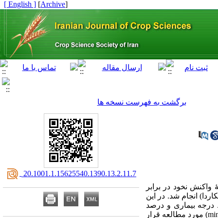
[ English ]
]
Archive
[
برگشت به فهرست نسخه ها
‎ 20.1001.1.15625540.1390.13.2.11.7
واکنش نخود در برابر
طق خشک (ایکاردا) انجام شد. در این
×2 اسپور در میلی لیتر) از لحاظ درجه بیماری و درصد
آلودگی برگ در دو ژنوتیپ نخود (رقم محلّی بیونیج و لاین ICC12004 )، به دو روش سیستماتیک و گنبدک (mini-dome) مورد مطالعه قرار