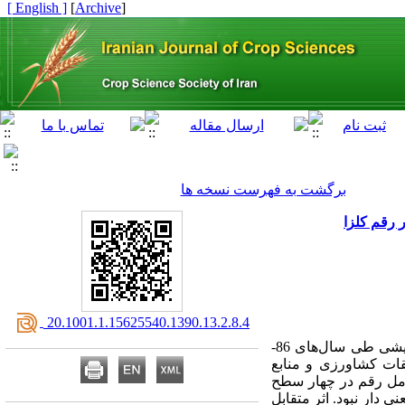
[ English ]
]
Archive
[
برگشت به فهرست نسخه ها
 رقم کلزا
‎ 20.1001.1.15625540.1390.13.2.8.4
به منظور انتخاب بهترین رقم کلزا با عملکرد و درصد روغن بالا در دو سیستم آبیاری قطره‌ای و شیاری، آزمایشی طی سال‌های 86-
قات کشاورزی و منابع
مل رقم در چهار سطح
ول معنی دار نبود. اثر متقابل