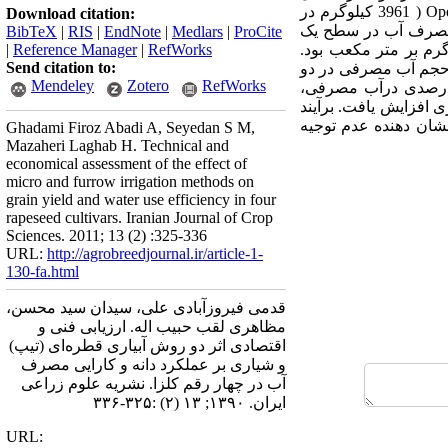
آبیاری و رقم در سطح پنج درصد معنی دار شد. بیشترین عملکرد در روش آبیاری قطره‌ای مربوط به رقم Opera ( 3961 کیلوگرم در
Download citation:
آبیاری بر کارایی مصرف آب در سطح یک
BibTeX
|
RIS
|
EndNote
|
Medlars
|
ProCite
ار کارایی مصرف آب در دو روش آبیاری قطره‌ای و شیاری بترتیب 34/1 و 74/0 کیلوگرم بر متر مکعب بود.
RefWorks
|
Reference Manager
|
Send citation to:
شد. میانگین حجم آب مصرفی در دو
Mendeley
Zotero
RefWorks
ی قطره‌ای و شیاری به ترتیب 2617 و 4870 مترمکعب ‌درهکتار بود. آبیاری قطره‌ای با کاهش46 درصدی ‌درآب مصرفی،
ی در مصرف آب، هزینه آبیاری افزایش یافت. برآیند
ت منفعت به هزینه طرح نشان دهنده عدم توجیه
Ghadami Firoz Abadi A, Seyedan S M,
Mazaheri Laghab H. Technical and
economical assessment of the effect of
micro and furrow irrigation methods on
grain yield and water use efficiency in four
rapeseed cultivars. Iranian Journal of Crop
Sciences. 2011; 13 (2) :325-336
URL:
http://agrobreedjournal.ir/article-1-
130-fa.html
قدمی فیروزآبادی علی، سیدان سید محسن،
مظاهری لقب حبیب اله. ارزیابی فنی و
اقتصادی اثر دو روش آبیاری قطره‌ای (تیپ)
و شیاری بر عملکرد دانه و کارایی مصرف
آب در چهار رقم کلزا. نشریه علوم زراعی
ایران. ۱۳۹۰; ۱۳ (۲) :۳۲۵-۳۳۶
URL: