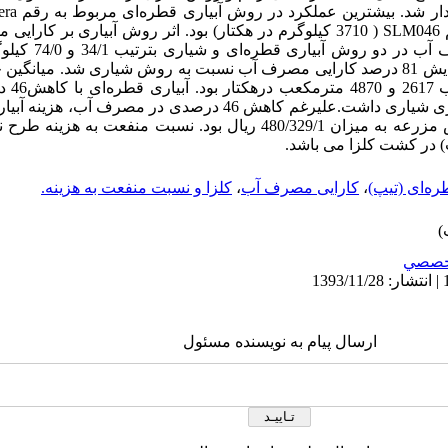
هکتار) و در روش شیاری مربوط به رقم SLM046 ( 3710 کیلوگرم در هکتار) بود. اثر روش 
درصد معنی‌دار بود. مقد
به‌عبارت دیگر آبیاری قطره‌ای باعث افزایش 81 درصد کارایی مصرف آب نسبت به روش شیاری 
روش آبیار
مقدارعملکرد نسبتاً یکسانی با روش آبیاری شیاری داشت.علیرغم کاهش 46 درصد
این تغییرات منجر به کاهش درآمد خالص مزرعه به میزان 480/329/1 ریال بود. نسب
پ) در کشت کلزا می باشد.
ره‌ای (تیپ)
،
کارایی مصرف آب
،
کلزا و نسبت منفعت به هزینه.
خصصي
ارسال پیام به نویسنده مسئول