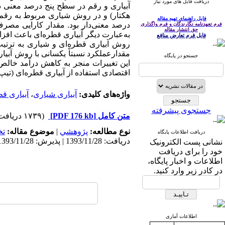
دریافت فایل های مورد نیاز
فایل راهنمای تهیه مقاله
فرم تعهدنامه نگارندگان و فرم واگذاری
حق انتشار مقاله
فایل فرم تعارض منافع
جستجو در پایگاه
اقتصادی استفاده از آبیاری قطره‌ای (تی
واژه‌های کلیدی:
آبیاری شیاری
،
آبیاری قط
جستجوی پیشرفته
متن کامل
[PDF 176 kb]
(۱۷۳۹ دریافت)
نوع مطالعه:
پژوهشي
|
موضوع مقاله:
ت
دریافت اطلاعات پایگاه
دریافت: 1393/11/28 | پذیرش: 1393/11/28 | انتشار: 1393/11/28
نشانی پست الکترونیک
خود را برای دریافت
اطلاعات و اخبار پایگاه،
در کادر زیر وارد کنید.
اطلاعات آماری