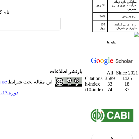
میانگین بازه زمانی
فرآیند داوری و نرخ
90 روز
پذیرش
نام ک
نرخ پذیرش
34%
بازه زمانی فرآیند
135
داوری و پذیرش
روز
نمایه ها
بازنشر اطلاعات
All
Since 2021
Citations
3589
1425
این مقاله تحت شرایط
ense
h-index
33
18
i10-index
74
37
دوره 13، شماره 2 - ( تابستان 1390 )