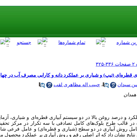
ری قطره‌ای (تیپ) و شیاری بر عملکرد دانه و کارایی مصرف آب در چهار
ن سیدان
،
حبیب اله مظاهری لقب
همدان
ه در قالب طرح بلوک‌های کامل تصادفی با سه تکرار در مرکز تحقی
مل روش ‌آبیاری در دو سطح (شیاری و قطره‌ای) و عامل فرعی شا
Okapi، SLM04 و Licord) بودند. نتایج نشان داد که اثر اصلی رقم و روش آبیاری بر عملکرد محص