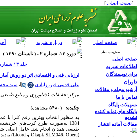
[
صفحه اصلی
]
بخش‌های اصلی
دوره ۱۳، شماره ۲ - ( تابستان ۱۳۹۰ )
صفحه اصلی
جلد ۱۳ شماره ۲ صفحات ۳۳۶-۳۲۵
اطلاعات نشریه
برای نویسندگان
ارزیابی فنی و اقتصادی اثر دو روش آبیا
داوران
علی قدمی فیروزآبادی
،
سید محس
آرشیو مجله و مقالات
مرکز تحقیقات کشاورزی و منابع طبیعی 
تماس با ما
تسهیلات پایگاه
چکیده:
(۵۴۸۰ مشاهده)
پایگاه های نمایه کننده
نشریه
1384 به‌صورت طرح کرت‌های خردشد
مقالات آماده انتشار
طبیعی همدان انجام شد. عامل اصلی شا
(6، Opera