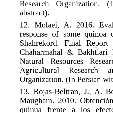
Research Or
abstract).
12. Molaei,
response of
Shahrekord.
Chaharmahal
Natural Res
Agricultur
Organization.
13. Rojas-Be
Maugham. 20
quinua fren