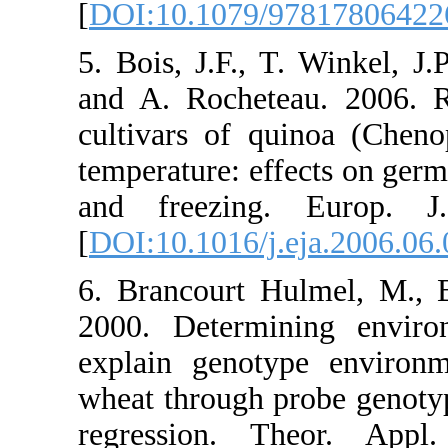
[
DOI:10.107
5. Bois, J.F
and A. Roch
cultivars o
temperature:
and freezi
[
DOI:10.1016
6. Brancour
2000. Deter
explain gen
wheat throug
regression