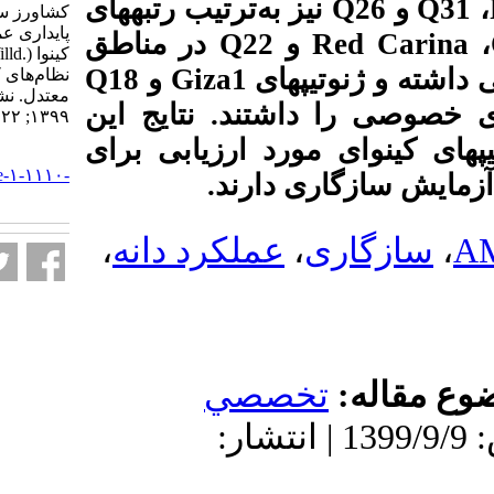
‌ترتیب رتبه‏های
کشاورز ساسان. ارزیابی سازگاری و
پایداری عملکرد دانه ژنوتیپ‌های منتخب
در مناطق
Q2
کینوا (.Chenopodium quinoa Willd) در
Q18
و
Giza1
ی
نظام‌های کشت بهاره در مناطق سرد و
معتدل. نشریه علوم زراعی ایران.
ند. نتایج این
۱۳۹۹; ۲۲ (۴) :۳۷۶-۳۸۷
 ارزیابی برای
URL:
http://agrobreedjournal.ir/article-۱-۱۱۱۰-
ارند
fa.html
،
ملکرد دانه
صي
: 1399/9/9 | انتشار