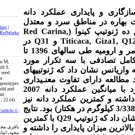
 عملکرد دانه
ق سرد و معتدل
Download citation:
BibTeX
|
RIS
|
EndNote
|
Medlars
|
Red Carina,
ا
ProCite
|
Reference Manager
|
RefWorks
Send citation to:
در
Q31
و
Tit
Mendeley
Zotero
چهار مکان کرج، شهرکرد، کاشمر و ارومیه طی سال‏های 1396 تا
RefWorks
1398 رار مورد
Bagheri M, Anafjeh Z, Taherian M,
Emami A, Molaie A, Keshavarz6 S.
 که ژنوتیپ‏های
Assessment of adaptability and seed
وت معنـی‏داری
yield stability of selected quinoa
(Chenopodium quinoa Willd.) genotypes
در شهرکرد با میانگین عملکرد دانه 2007
in spring cropping systems in cold and
temperate regions of Iran. Iranian
ملکرد دانه نیز
Journal of Crop Sciences. 2021; 22 (4)
:376-387
رم در هکتار) بود. نتایج
URL:
http://agrobreedjournal.ir/article-1-
1110-fa.html
با کمترین
Q29
داری را داشته و
باقری محمود، عنافجه زینب، طاهریان
مجید، امامی عالیه، مولائی علیرضا،