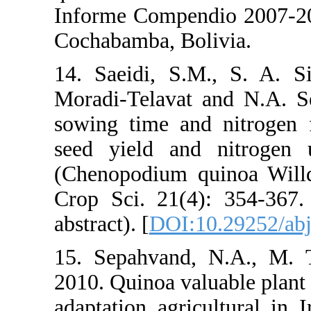
Informe Com
Cochabamba,
14. Saeidi,
Moradi-Tela
sowing time 
seed yield 
(Chenopodium
Crop Sci. 2
abstract). [
DO
15. Sepahva
2010. Quinoa
adaptation a