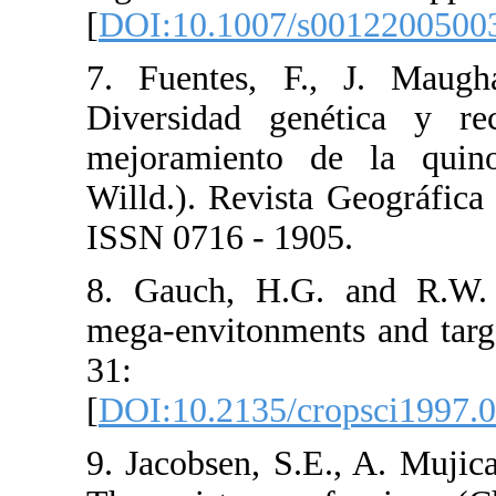
[
DOI:10.100
7. Fuentes,
Diversidad 
mejoramien
Willd.). Rev
ISSN 0716 -
8. Gauch, H
mega-enviton
31
[
DOI:10.213
9. Jacobsen,