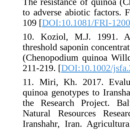
The resistan
to adverse a
109 [
DOI:10
10. Koziol,
threshold sap
(Chenopodium
211-219. [
DO
11. Miri, K
quinoa genot
the Researc
Natural Res
Iranshahr, I