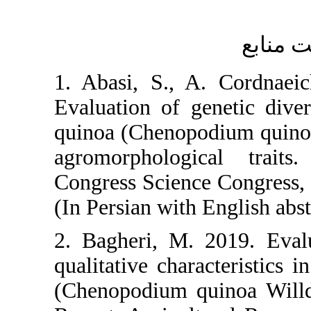
1. Abasi, S
Evaluation 
quinoa (Chen
agromorphol
Congress Sci
(In Persian w
2. Bagheri, 
qualitative 
(Chenopodium