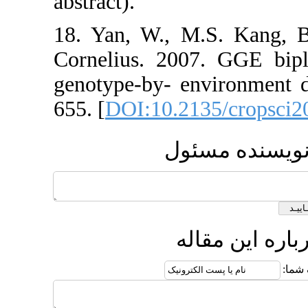
abstract).
18. Yan, W.
Cornelius. 
genotype-by-
655. [
DOI:10