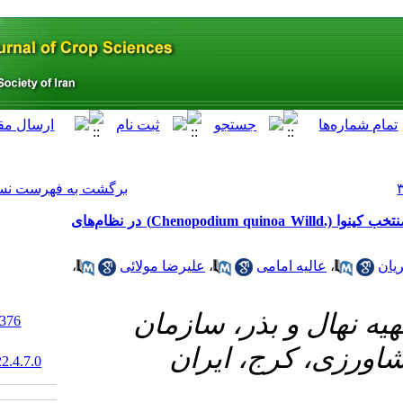
[ English ]
]
Archive
[
برگشت به فهرست نسخه ها
ارزیابی سازگاری و پایداری عملکرد دانه ژنوتیپ‌های منتخب کینوا (.Chenopodium quinoa Willd) در نظام‌های
،
علیرضا مولائی
،
سازمان
‎ 10.52547/abj.22.4.376
ران
20.1001.1.15625540.1399.22.4.7.0