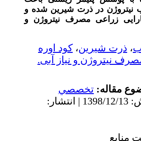
 شیرین شده و
رف نیتروژن و
کود اوره
نیاز آبی
صي
: 1398/12/13 | پذیرش: 1398/12/13 | انتشار