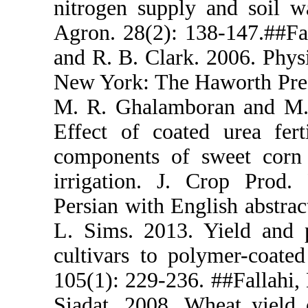
nitrogen sup
Agron. 28(2)
and R. B. Cl
New York: Th
M. R. Ghala
Effect of co
components 
irrigation.
Persian with
L. Sims. 20
cultivars to
105(1): 229-
Siadat. 2008