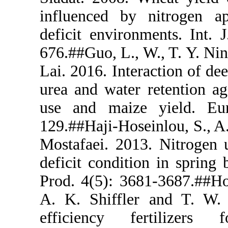
influenced 
deficit envi
676.##Guo, L.
Lai. 2016. In
urea and wat
use and ma
129.##Haji-H
Mostafaei. 2
deficit condi
Prod. 4(5): 
A. K. Shiff
efficiency