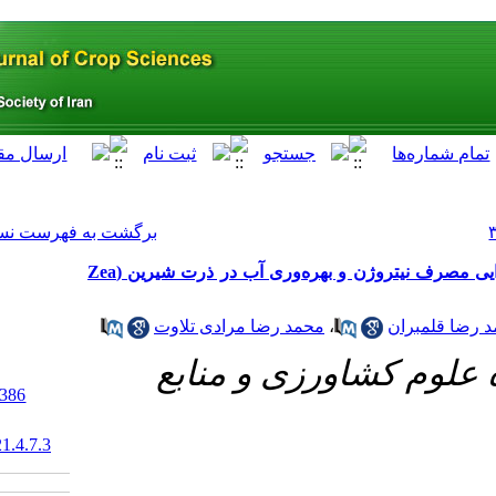
[ English ]
]
Archive
[
برگشت به فهرست نسخه ها
اثر کم‌آبیاری و منبع کود نیتروژن بر عملکرد بلال، کارایی مصرف نیتروژن و بهره‌وری آب در ذرت شیرین (Zea
ضا مرادی تلاوت
و منابع
‎ 10.29252/abj.21.4.386
20.1001.1.15625540.1398.21.4.7.3