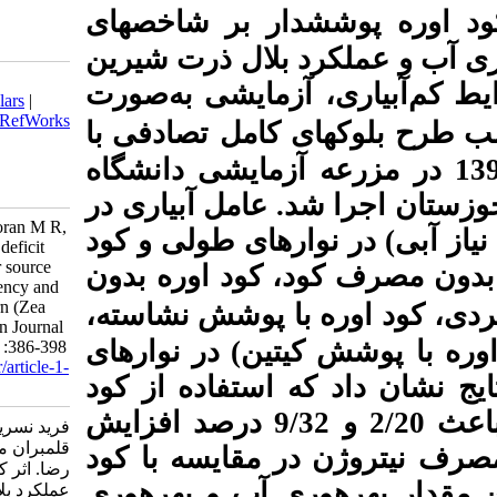
 بر شاخص­های
لال ذرت شیرین
Download citation:
به‌صورت
BibTeX
|
RIS
|
EndNote
|
Medlars
|
ProCite
|
Reference Manager
|
RefWorks
امل
تصادفی با
Send citation to:
Mendeley
Zotero
ایشی دانشگاه
RefWorks
امل آبیاری در
Farid N, Siadat S A, Ghalamboran M R,
 در نوارهای طولی و کود
Moradi Telavat M R. Effect of deficit
irrigation and nitrogen fertilizer source
ود اوره بدون
on earyield, nitrogen use efficiency and
water productivity in sweet corn (Zea
ا پوشش نشاسته
mays L. cv. Saccharata). Iranian Journal
ن) در نوارهای
of Crop Sciences. 2020; 21 (4) :386-398
URL:
http://agrobreedjournal.ir/article-1-
استفاده از کود
1083-fa.html
وره با پوشش کیتین به­ترتیب باعث 2/20 و 9/32 درصد افزایش
فرید نسرین، سیادت سید عطاءاله،
قلمبران محمد رضا، مرادی تلاوت محمد
مقایسه با کود
رضا. اثر کم‌آبیاری و منبع کود نیتروژن بر
آب و بهره­وری
عملکرد بلال، کارایی مصرف نیتروژن و