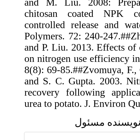
and M. Liu.
chitosan c
controlled r
Polymers. 72
and P. Liu. 2
on nitrogen 
8(8): 69-85.
and S. C. Gu
recovery fol
urea to potat