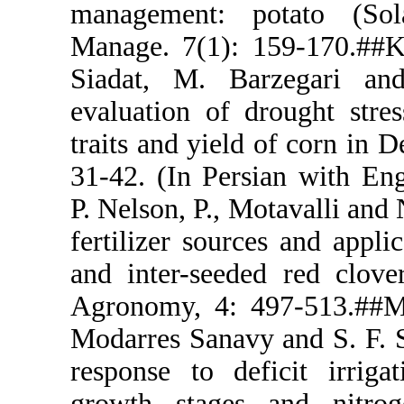
management
Manage. 7(1
Siadat, M.
evaluation o
traits and yi
31-42. (In P
P. Nelson, P
fertilizer s
and inter-se
Agronomy, 4
Modarres San
response to 
growth stag