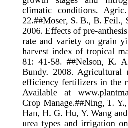
climatic co
22.##Moser, 
2006. Effects
rate and var
harvest inde
81: 41-58. 
Bundy. 2008
efficiency fe
Available a
Crop Manage.
Han, H. G. H
urea types a