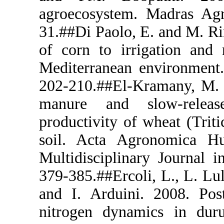
agroecosyste
31.##Di Paol
of corn to i
Mediterranea
202-210.##El
manure and
productivity
soil. Acta 
Multidiscipl
379-385.##Er
and I. Ardu
nitrogen dy