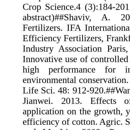
Crop Science
abstract)#
Fertilizers.
Efficiency Fe
Industry Ass
Innovative us
high perfo
environmenta
Life Sci. 48
Jianwei. 20
application 
efficiency of