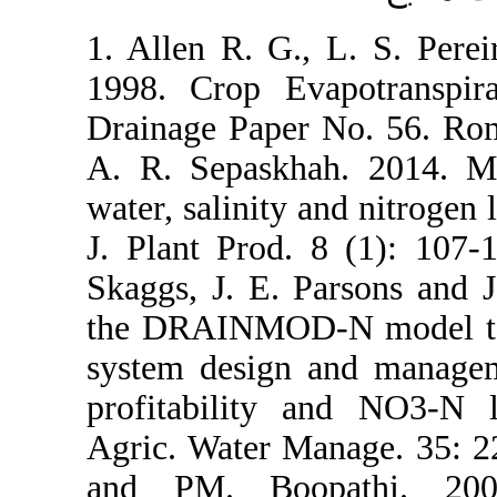
1. Allen R. 
1998. Crop 
Drainage Pap
A. R. Sepas
water, salini
J. Plant Pr
Skaggs, J. E
the DRAINMO
system desi
profitabili
Agric. Wate
and PM. B