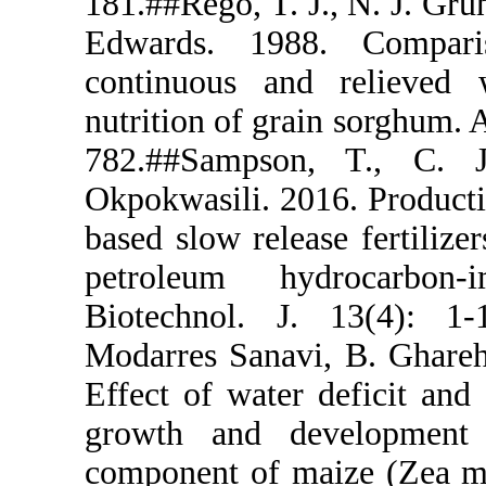
181.##Rego, 
Edwards. 1
continuous 
nutrition of 
782.##Sam
Okpokwasili.
based slow re
petroleum 
Biotechnol.
Modarres San
Effect of wa
growth and
component of