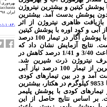
بهره‌وری آب در ذرت شیرین (Zea mays
یشترین نیتروژن
L. cv. Saccharata). نشریه علوم زراعی
ایران. ۱۳۹۸; ۲۱ (۴) :۳۸۶-۳۹۸
آمد. بیشترین
URL:
یتروژن از اثر
http://agrobreedjournal.ir/article-۱-۱۰۸۳-
 اوره با پوشش کیتین
fa.html
بدست آمد که با تیمار کود اوره با پوشش آگار در تیمار 100 درصد
ش نشان داد که
 40 درصد در آب آبیاری باعث 3/40 و 1/41 درصد کاهش در
رت شیرین شد
شترین عملکرد بلال ذرت شیرین از تیمار 100 درصد نیاز آبی
(10238 ای کودی
 با 9853 کیلوگرم در هکتار، بیشترین
با پوشش پلیمر
 حاصل از این
ر زیستی باعث