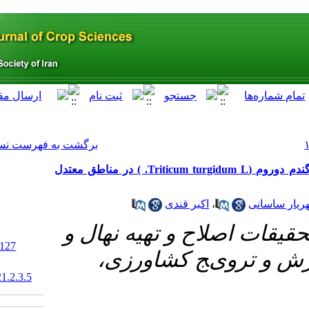
[ English ]
]
Archive
[
برگشت به فهرست نسخه ها
ارزیابی سازگاری و پایداری عملکرد دانه ژنوتیپ‌های گندم دوروم (Triticum turgidum L. ) در مناطق معتدل
ی
ﻬﯿﻪ ﻧﻬﺎل و
‎ 10.29252/abj.21.2.127
ﺸﺎورزی
20.1001.1.15625540.1398.21.2.3.5