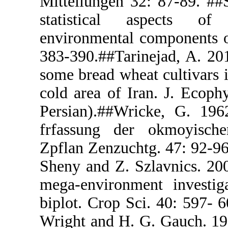
Mitteilunge
statistica
environmenta
383-390.##Ta
some bread w
cold area of
Persian).##
frfassung d
Zpflan Zenzu
Sheny and Z.
mega-enviro
biplot. Crop
Wright and H