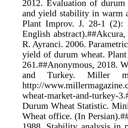
2012. Evalua
and yield st
Plant Improv
English abst
R. Ayranci. 2
yield of dur
261.##Anony
and Turke
http://www.
wheat-mark
Durum Wheat 
Wheat office
1988. Stabil