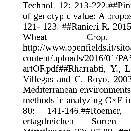
Technol. 12:
of genotypic
121- 123. ##
Wheat
http://www.op
content/up
artOF.pdf##R
Villegas an
Mediterranea
methods in a
80: 141-1
ertagdrei