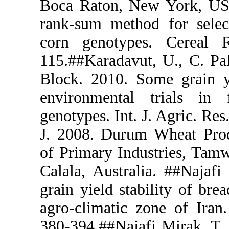
Boca Raton,
rank-sum met
corn genot
115.##Karada
Block. 2010
environmen
genotypes. I
J. 2008. Du
of Primary I
Calala, Aust
grain yield 
agro-climati
380-394.##Na