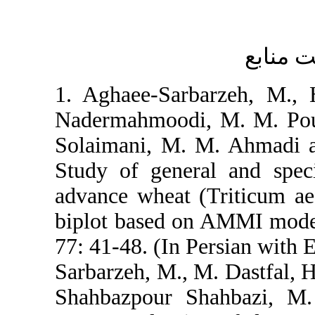
1. Aghaee-S
Nadermahmoo
Solaimani, 
Study of gen
advance whea
biplot base
77: 41-48. (
Sarbarzeh, M
Shahbazpour