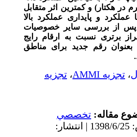
تار) و کمترین اثر متقابل
ری عملکرد بالا
سایر خصوصیات
ه ارقام رایج
د برای مناطق
تجزیه
،
صي
 پذیرش: 1398/6/25 | انتشار