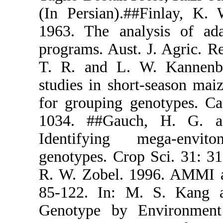
(In Persian
1963. The a
programs. Au
T. R. and L
studies in s
for grouping
1034. ##Ga
Identifyin
genotypes. C
R. W. Zobel.
85-122. In
Genotype by