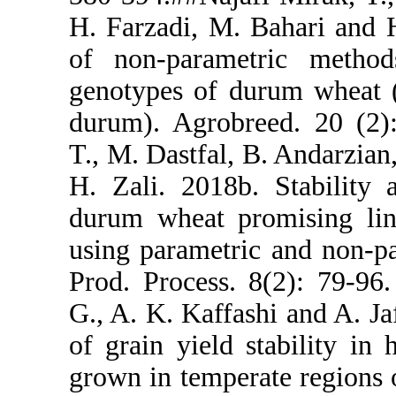
H. Farzadi, 
of non-para
genotypes of
durum). Agr
T., M. Dastf
H. Zali. 201
durum wheat
using parame
Prod. Proces
G., A. K. Ka
of grain yie
grown in tem