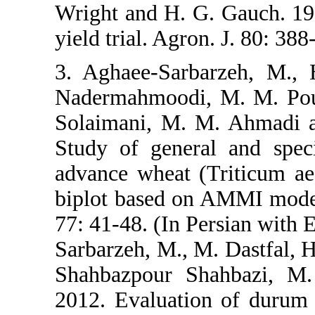
Wright and H
yield trial. 
3. Aghaee-S
Nadermahmoo
Solaimani, 
Study of gen
advance whea
biplot base
77: 41-48. (
Sarbarzeh, M
Shahbazpour
2012. Evalua