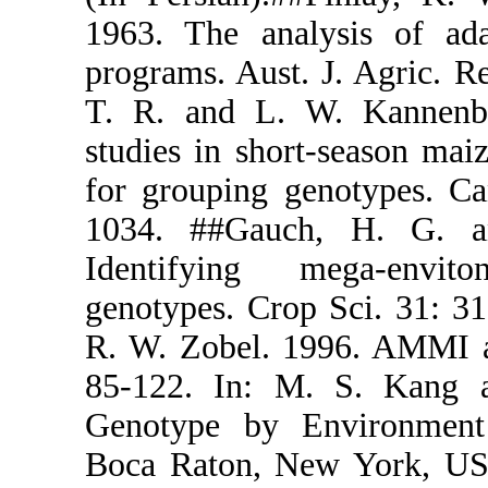
1963. The a
programs. Au
T. R. and L
studies in s
for grouping
1034. ##Ga
Identifyin
genotypes. C
R. W. Zobel.
85-122. In
Genotype by
Boca Raton,