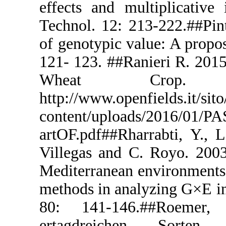
effects and 
Technol. 12:
of genotypic
121- 123. ##
Wheat
http://www.op
content/up
artOF.pdf##R
Villegas an
Mediterranea
methods in a
80: 141-1
ertagdrei