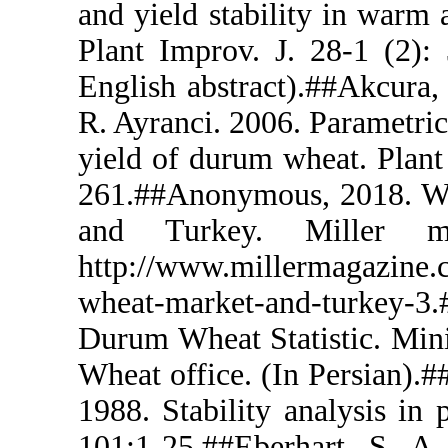
and yield st
Plant Improv
English abst
R. Ayranci. 2
yield of dur
261.##Anony
and Turke
http://www.
wheat-mark
Durum Wheat 
Wheat office
1988. Stabil
101:1-25.##