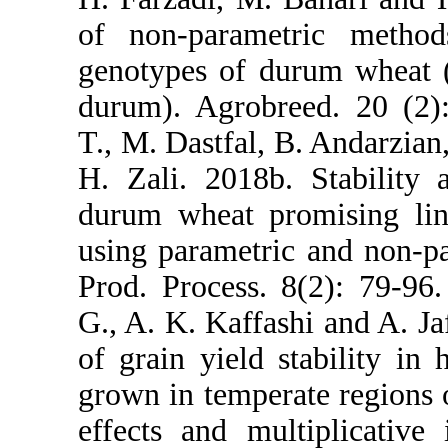
of non-para
genotypes of
durum). Agr
T., M. Dastf
H. Zali. 201
durum wheat
using parame
Prod. Proces
G., A. K. Ka
of grain yie
grown in tem
effects and 