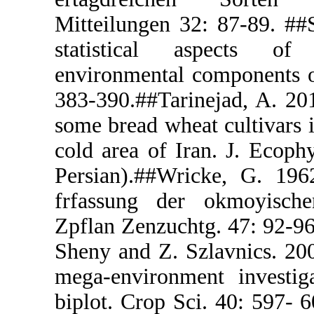
Mitteilunge
statistica
environmenta
383-390.##Ta
some bread w
cold area of
Persian).##
frfassung d
Zpflan Zenzu
Sheny and Z.
mega-enviro
biplot. Crop