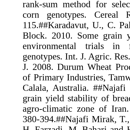
rank-sum met
corn genot
115.##Karada
Block. 2010
environmen
genotypes. I
J. 2008. Du
of Primary I
Calala, Aust
grain yield 
agro-climati
380-394.##Na
H. Farzadi, 