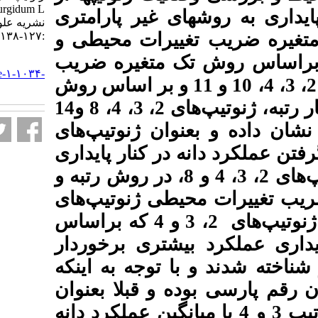
turgidum L. ) در مناطق معتدل ایران.
 غیر پارامتری
نشریه علوم زراعی ایران. ۱۳۹۸; ۲۱ (۲)
ییرات محیطی و
:۱۲۷-۱۳۸
متغیره ضریب
URL:
http://agrobreedjournal.ir/article-۱-۱۰۳۴-
محیطی، ژنوتیپ‌های 1، 2، 3، 4، 10 و 11 و بر اساس روش
fa.html
غیر پارامتری رتبه و انحراف معیار رتبه، ژنوتیپ‌های 2، 3، 4، 8 و14
ان ژنوتیپ‌های
ر کنار پایداری
، تیپ‌های 2، 3، 4 و 8، در روش رتبه و
طی ژنوتیپ‌های
2، 3 و 4 انتخاب شدند. بنابراین ژنوتیپ‌های 2، 3 و 4 که براساس
تری برخوردار
 توجه به اینکه
بوده و قبلا بعنوان
و ژنوتیپ 3 و 4 با میانگین عملکرد دانه