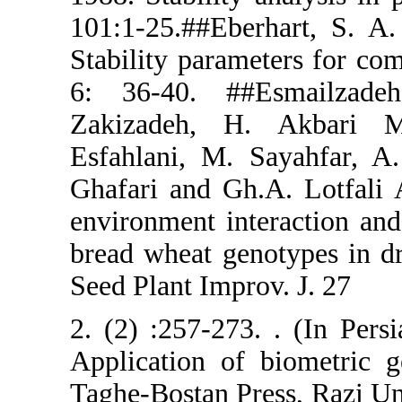
101:1-25.##
Stability pa
6: 36-40.
Zakizadeh
Esfahlani, 
Ghafari and
environment 
bread wheat 
Seed Plant I
2. (2) :257-
Application 
Taghe-Bostan