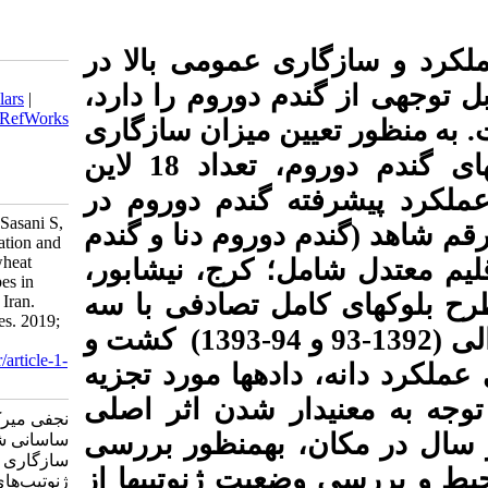
عمومی بالا در
Download citation:
دوروم را دارد
BibTeX
|
RIS
|
EndNote
|
Medlars
|
ProCite
|
Reference Manager
|
RefWorks
میزان سازگاری
Send citation to:
Mendeley
Zotero
و پایداری عملکرد دانه ژنوتیپ­های گندم دوروم، تعداد 18 لاین
RefWorks
گندم دوروم در
Najafi Mirak T, Moayedi A A, Sasani S,
روم دنا و گندم
Ghandi A. Evaluation of adaptation and
grain yield stability of durum wheat
 کرج، نیشابور
(Triticum turgidum L.) genotypes in
 تصادفی با سه
temperate agro-climate zone of Iran.
Iranian Journal of Crop Sciences. 2019;
تکرار و طی دو سال زراعی متوالی (1392-93 و 94-1393) کشت و
21 (2) :127-138
URL:
http://agrobreedjournal.ir/article-1-
­ها مورد تجزیه
1034-fa.html
 شدن اثر اصلی
نجفی میرک توحید، مویدی علی اکبر،
ه­منظور بررسی
ساسانی شهریار، قندی اکبر. ارزیابی
سازگاری و پایداری عملکرد دانه
ت ژنوتیپ­ها از
ژنوتیپ‌های گندم دوروم (Triticum