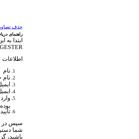
حذف تصاویر 
راهنمای دری
ابتدا به 
GESTER
اطلاعات خ
نام
نام 
ایمی
ایمیل
بوده
تایید
سپس در ان
شما دسترس
باشید، گز