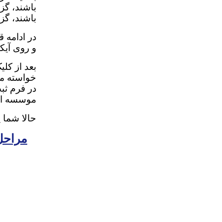
باشند، گز
باشند، گز
در ادامه ق
و روی آی
بعد از کل
خواسته می‌
در فرم ثبت
موسسه ارک
حالا شما 
مراحل