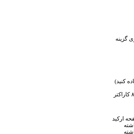
ی گزینه
ه کنید)
وارد کردن یک پسورد برای صفحه ارکید (پسورد شما باید شامل ۸ کاراکتر
حه ارکید
شته
اشته