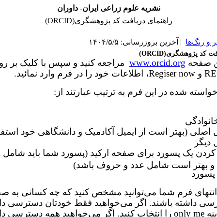
نشریه علوم زراعی ایران- داوران
راهنمای دریافت کد پژوهشگری(ORCID)
و رنگ‌ها
| آخرین بروزرسانی: ۱۴۰۴/۵/۵ |
افت کد پژوهشگری(
ORCID
)
این صفحه
www.orcid.org
مراجعه کنید و سپس با کلیک بر رو
RE
و
Regiser now
، اطلاعات خود را در فرم وارد نمائید.
واسته شده در این فرم به ترتیب عبارتند از:
خانوادگی
ل اصلی (بهتر است از ایمیل آکادمیک و دانشگاهی خود استفاد
 دیگر
 و بهتر است شامل عدد و حروف باشد)
 پسورد
تهای فرم شما می‌توانید مشخص کنید که چه کسانی به صف
ی داشته باشند. اگر می‌خواهید فقط خودتان دسترسی دا
ینه
me
only
را انتخاب کنید. اگر می‌خواهید همه دسترسی د