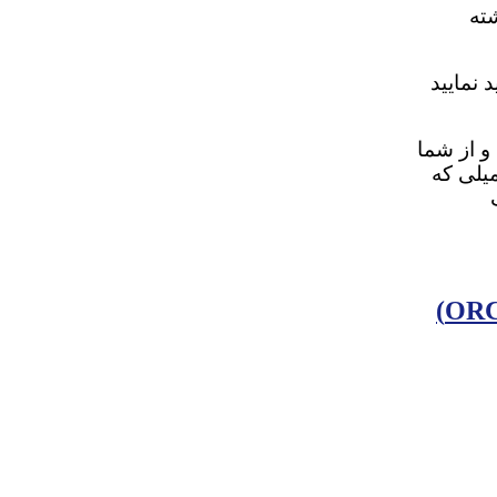
ته
 نمایید
و از شما
میلی که
)
OR