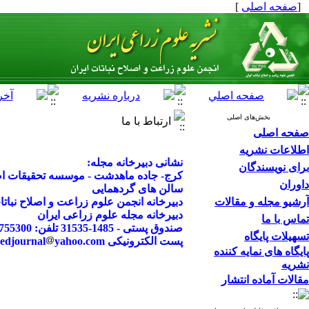
[
صفحه اصلی
]
بخش‌های اصلی
ارتباط با ما
صفحه اصلی
اطلاعات نشریه
نشانی دبیرخانه مجله:
برای نویسندگان
کرج- جاده ماهدشت - موسسه تحقیقات اصلا
داوران
سالن های گردهمایی
آرشیو مجله و مقالات
دبیرخانه انجمن علوم زراعت و اصلاح نباتا
دبیرخانه مجله علوم زراعی ایران
تماس با ما
صندوق پستی - 1485-31535 تلفن: 02632755300 تلفن همراه: 09190360994
تسهیلات پایگاه
پست الکترونیکی agrobreedjournal
yahoo.com
پایگاه های نمایه کننده
نشریه
مقالات آماده انتشار