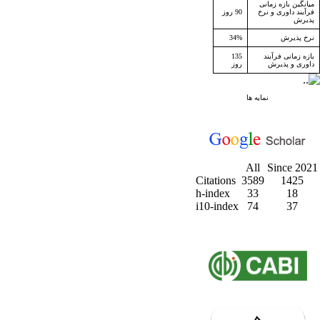
میانگین بازه زمانی
فرآیند داوری و نرخ
90 روز
پذیرش
نرخ پذیرش
34%
بازه زمانی فرآیند
135
داوری و پذیرش
روز
نمایه ها
All
Since 2021
Citations
3589
1425
h-index
33
18
i10-index
74
37