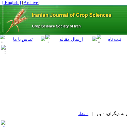
[ English ]
]
Archive
[
گران: ۰ بار |
۰ نظر