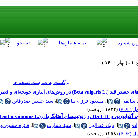
برگشت به فهرست نسخه ها
یاری جویچه‌ای و قطره‌ای نواری (تیپ)
 سالمی
،
مسعود فرزام نیا
،
سید حسین صدرقاین
(PDF)
(۱۸۲۴ دریافت)
Helianthus annuu) در شرایط تنش خشکی
ده
،
بابک عبدالهی
،
سینا بشارت
،
فائزه حسین پو
(PDF)
(۱۲۵۸ دریافت)