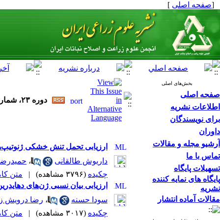
[
صفحه اصلی
]
بخش‌های اصلی
صفحه اصلی
دوره ۲۳، شماره ۱ - ( بهار ۱۴۰۰ )
اطلاعات نشریه
برای نویسندگان
داوران
آرشیو مجله و مقالات
ارزیابی تحمل تنش خشکی ژنوتیپ‌های چغندر قند (.Beta vulgaris L) در روش‌های آب
تماس با ما
داریوش طالقانی
،
حمیدرضا
تسهیلات پایگاه
چکیده
(۳۷۹۶ مشاهده)
|
متن کامل 
پایگاه های نمایه کننده
ارزیابی بیان نسبی ژن‌های دهایدرین، آکواپورین و Ha-L1L در ژنوتیپ‌های آفتابگردان (.s L
نشریه
مقالات آماده انتشار
سودا حسنه
،
رضا درویش زا
چکیده
(۳۰۱۷ مشاهده)
|
متن کامل 