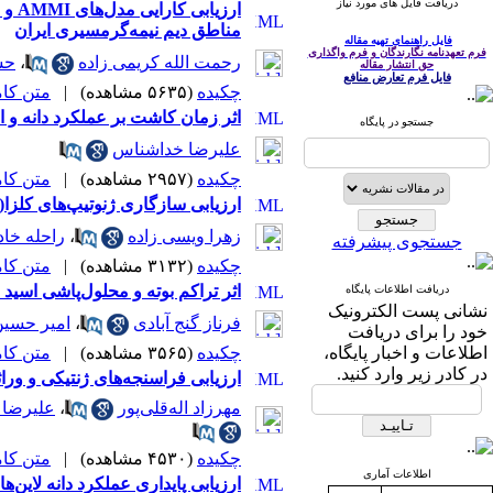
دریافت فایل های مورد نیاز
مناطق دیم نیمه‌گرمسیری ایران
فایل راهنمای تهیه مقاله
فرم تعهدنامه نگارندگان و فرم واگذاری
رحمت الله کریمی زاده
،
حس
حق انتشار مقاله
فایل فرم تعارض منافع
چکیده
(۵۶۳۵ مشاهده)
|
متن کامل 
اثر زمان کاشت بر عملکرد دانه و اجزای عملکرد ژنوتیپ‌ه
جستجو در پایگاه
علیرضا خداشناس
چکیده
(۲۹۵۷ مشاهده)
|
متن کامل 
ارزیابی سازگاری ژنوتیپ‌های کلزا(.Brassica napus L) با استفاده از روش‌های آماری ناپارامتر
زهرا ویسی زاده
،
راحله خاد
جستجوی پیشرفته
چکیده
(۳۱۳۲ مشاهده)
|
متن کامل 
اثر تراکم بوته و محلول‌پاشی اسید سالیسی
دریافت اطلاعات پایگاه
نشانی پست الکترونیک
فرناز گنج آبادی
،
امیر حسین
خود را برای دریافت
اطلاعات و اخبار پایگاه،
چکیده
(۳۵۶۵ مشاهده)
|
متن کامل 
در کادر زیر وارد کنید.
ارزیابی فراسنجه‌های ژنتیکی و وراثت پذیری صفات در برنج (
مهرزاد اله‌قلی‌پور
،
علیرضا 
چکیده
(۴۵۳۰ مشاهده)
|
متن کامل 
اطلاعات آماری
ارزیابی پایداری عملکرد دانه لاین‌های امید‌بخش بهاره کلزا (.us L