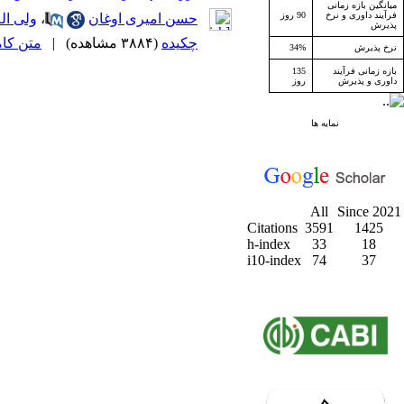
میانگین بازه زمانی
فرآیند داوری و نرخ
90 روز
حسن امیری اوغان
،
ولی اله
پذیرش
چکیده
(۳۸۸۴ مشاهده)
|
متن کامل 
نرخ پذیرش
34%
بازه زمانی فرآیند
135
داوری و پذیرش
روز
نمایه ها
All
Since 2021
Citations
3591
1425
h-index
33
18
i10-index
74
37