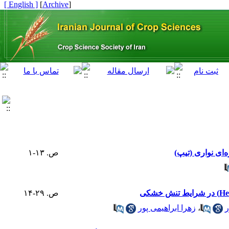
[ English ]
]
Archive
[
ص. ۱۳-۱
ص. ۲۹-۱۴
ر
،
زهرا ابراهیمی پور