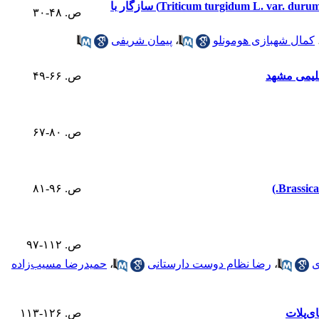
ارزیابی کارایی مدل‌های AMMI و BLUPو تلفیق آنها برای شناسایی ژنوتیپ‌های پرمحصول گندم دوروم (Triticum turgidum L. var. durum) سازگار با
ص. ۴۸-۳۰
کمال شهبازی هومونلو
،
پیمان شریفی
ص. ۶۶-۴۹
ص. ۸۰-۶۷
ص. ۹۶-۸۱
ص. ۱۱۲-۹۷
ی
،
رضا نظام دوست دارستانی
،
حمیدرضا مسیب‌زاده
ص. ۱۲۶-۱۱۳