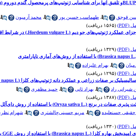
ن قوجق
،
طهماسب حسین پور
،
محمد آرمیون
،
(PDF)
(۱۵۶۵ دریافت)
ای جو دیم (Hordeum vulgare L.) در شرایط اقلیمی مشهد
(PDF)
(۱۳۲۹ دریافت)
ی
میان
،
بهرام علیزاده
(PDF)
(۱۲۹۵ دریافت)
لیک بر صفات زراعی و عملکرد دانه ژنوتیپ‌های کلزا (Brassica napus L.)
 شیرانی راد
،
بهزاد ثانی
،
حمید مظفری
(PDF)
(۱۳۸۷ دریافت)
.Oryza sativa L) با استفاده از روش دای‌آلل
حقیقی حسنعلیده
،
مریم حسینی‌چالشتری
،
شهرام نظر
(PDF)
(۱۳۳۰ دریافت)
Brassica nap) با استفاده از روش GGE بای‌پلات