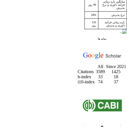
میانگین بازه زمانی
فرآیند داوری و نرخ
90 روز
پذیرش
نرخ پذیرش
34%
بازه زمانی فرآیند
135
داوری و پذیرش
روز
نمایه ها
All
Since 2021
Citations
3589
1425
h-index
33
18
i10-index
74
37