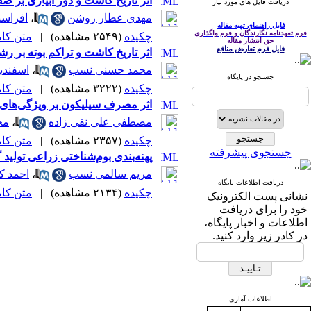
اثر تاریخ کاشت و دور آبیاری بر صفات مور
دریافت فایل های مورد نیاز
مهدی عطار روشن
،
افراسی
فایل راهنمای تهیه مقاله
فرم تعهدنامه نگارندگان و فرم واگذاری
چکیده
(۲۵۴۹ مشاهده)
|
متن کامل 
حق انتشار مقاله
فایل فرم تعارض منافع
اثر تاریخ کاشت و تراکم بوته بر رشد و عملکرد گیاه چای ترش (
محمد حسنی نسب
،
اسفندیا
جستجو در پایگاه
چکیده
(۳۲۲۲ مشاهده)
|
متن کامل 
اثر مصرف سیلیکون بر ویژگی‌های فیزیولوژیکی و عملکرد د
مصطفی علی نقی زاده
،
مح
چکیده
(۲۳۵۷ مشاهده)
|
متن کامل 
جستجوی پیشرفته
پهنه‌بندی بوم‌شناختی زراعی تولید گندم (.Triticum aestivum L) در استان خوزستان با استفاده از سامانه اطلاعات جغرافیایی و فر
مریم سالمی نسب
،
احمد ک
دریافت اطلاعات پایگاه
چکیده
(۲۱۳۴ مشاهده)
|
متن کامل 
نشانی پست الکترونیک
خود را برای دریافت
اطلاعات و اخبار پایگاه،
در کادر زیر وارد کنید.
اطلاعات آماری