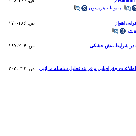
ص. ۱۶۹-۱۴۸
،
متیو تام هریسون
ص. ۱۸۶-۱۷۰
 فر
ص. ۲۰۴-۱۸۷
ص. ۲۲۳-۲۰۵