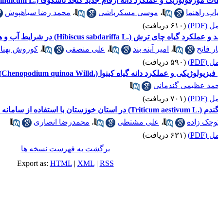
فولوژیک و عملکرد دانه ارقام جدید کنجد ناشکوفا (.Sesamum indicum L)
اب راهنما
،
موسی مسکرباشی
،
محمد رضا سیاهپوش
(PDF)
(۶۱۰ دریافت)
.Hibiscus sabdariffa L) در شرایط آب و هوایی اهواز
ر فاتح
،
امیر آینه بند
،
علی منصفی
،
کوروش بهنام
(PDF)
(۵۹۰ دریافت)
انه گیاه کینوا (.Chenopodium quinoa Willd) در شرایط تنش خشکی
مد عظیمی گندمانی
(PDF)
(۷۰۱ دریافت)
ایند تحلیل سلسله مراتبی
وچک زاده
،
علی مشتطی
،
محمدرضا انصاری
(PDF)
(۶۳۱ دریافت)
برگشت به فهرست نسخه ها
Export as:
HTML
|
XML
|
RSS