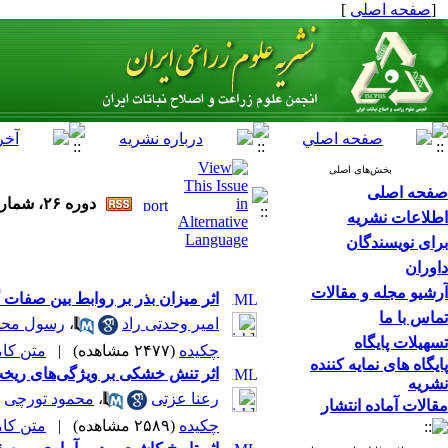
[
صفحه اصلی
]
بخش‌های اصلی
صفحه اصلی
دوره ۲۶، شماره ۲ - ( تابستان ۱۴۰۳ )
اطلاعات نشریه
برای نویسندگان
داوران
آرشیو مجله و مقالات
اثر میزان بذر بر روابط بین صفات گیاهی، ع
تماس با ما
امیر وحدتی راد
،
رسول محم
تسهیلات پایگاه
چکیده
(۲۴۷۷ مشاهده)
|
متن کامل 
پایگاه های نمایه کننده
اثر تنش خشکی بر ویژگی‌های ریخت‌شناسی 
نشریه
رعنا عزتی
،
محمود تورچی
مقالات آماده انتشار
چکیده
(۲۵۸۹ مشاهده)
|
متن کامل 