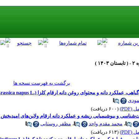
برگشت به فهرست نسخه ها
ملکرد دانه و محتوای روغن دانه ارقام کلزا (.Brassica napus L)
ودی
(PDF)
(۶۰۰ دریافت)
و بیوشیمیایی ریشه و عملکرد دانه ارقام ولاین‌های امیدبخش گندم نان (.estivum L
،
محمد مقدم واحد
،
مظفر روستایی
(PDF)
(۶۱۳ دریافت)