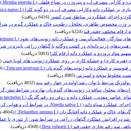
رایی‌ مصرف آب و نیتروژن در نعناع فلفلی (Mentha piperita L.)
وکارایی مصرف آب در دو گونه کلزا (Brassica napus L.) و خردل هندی (Brassica juncea L.)
ملکرد و اجزای عملکرد در مناطق سرد کشور
(6416 دریافت)
 وزن مخصوص ظاهری، تخلخل، رطوبت خاک و عملکرد گندم در شرای
 ارقام مختلف چغندرقند
(6224 دریافت)
، فعالیت‌آنزیمی و عملکرد دانه ژنوتیپ‌های نخود (Cicer arietinum L.)
 هیبریدهای ذرت دانه‌ای در کشت دوگانه با گیاهان زراعی پاییزه در شرا
یم مواد پرورده و عملکرد دانه ارقام کلزا
(5003 دریافت)
هیرم کاری) و خشکه کاری بر روی عملکرد ژنوتیپ های لوبیا چیتی
(5002 دریافت)
و عملکرد دانه ژنوتیپ‌های گندم نان (Triticum aestivum L.)
(5000 دریافت)
 کشت مخلوط یونجه و اسپرس
(4985 دریافت)
لوژیک مرتبط با توان رشد اولیه در چهار رقم پنبه
(4832 دریافت)
رات‌های محلول ساقه در ژنوتیپ‌های گندم نان بهاره در شرایط تنش گر
معدنی، عملکرد دانه و روغن دو رقم گلرنگ (Carthamus tinctorius L.)
Nigella sativa. در شرایط آب و هوایی کرمانشاه
 و عملکرد دانه آفتابگردان (Helianthus annuus L. )
(4604 دریافت)
شد در افزایش عملکرد گیاهان زراعی در شرایط شور: از تئوری تا عم
م تجاری چغندرقند (Beta vulgaris L.)
(4568 دریافت)