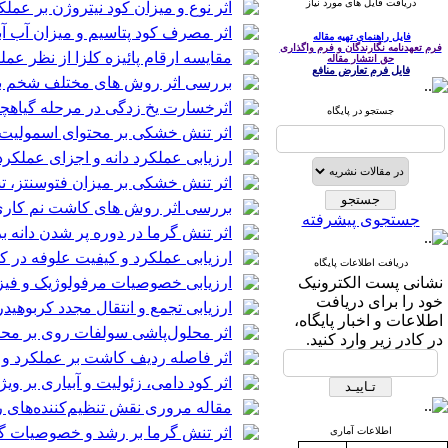
دریافت فایل های مورد نیاز
اثر نوع و میزان کود نیتروژن بر عملکرد و کا
اثر مصرف کود پتاسیم و میزان آب آبیاری بر عملکرد دانه 
فایل راهنمای تهیه مقاله
فرم تعهدنامه نگارندگان و فرم واگذاری
مقایسه ارقام پائیزه کلزا از نظر ع
حق انتشار مقاله
فایل فرم تعارض منافع
بررسی اثر روش های مختلف شخم بر
اثرخسارت یخ زدگی در مرحله گیاهچه
جستجو در پایگاه
اثر تنش خشکی بر محتوای اسمولیت‌های سازگار
ارزیابی عملکرد دانه و اجزای عملکرد
اثر تنش خشکی بر میزان فتوسنتز، تسه
بررسی اثر روش های کاشت نم کاری (
جستجوی پیشرفته
اثر تنش گرما در دوره پر شدن دانه بر فتوسنتز 
ارزیابی عملکرد و کیفیت علوفه در
دریافت اطلاعات پایگاه
نشانی پست الکترونیک
ارزیابی خصوصیات مرفولوژیک و فیزیو
خود را برای دریافت
ارزیابی تجمع و انتقال مجدد کربوهید
اطلاعات و اخبار پایگاه،
اثر محلول‌پاشی سولفات روی بر محتوای عناصر 
در کادر زیر وارد کنید.
اثر فاصله ردیف کاشت بر عملکرد و اجزای عملکرد سیاه دانه ( ( L
اثر کود دامی، زئولیت و آبیاری بر ویژگی‌های خاک
مقاله مروری نقش تنظیم‌کننده‌های ر
اثر تنش گرما بر رشد و خصوصیات گیاهی سه رق
اطلاعات آماری