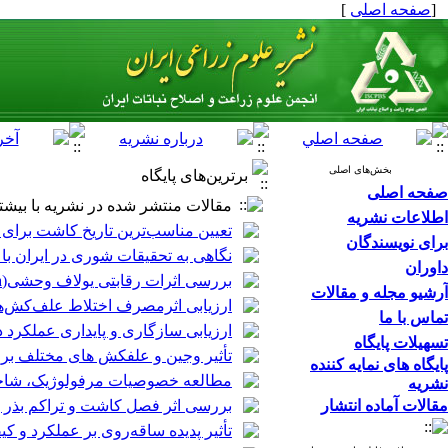
[
صفحه اصلی
]
بخش‌های اصلی
برترین‌های پایگاه
صفحه اصلی
مقالات منتشر شده در نشریه با بیشتر
اطلاعات نشریه
تعیین مناسب‌ترین تاریخ کاشت برای
برای نویسندگان
نگاهی به تحقیقات شوری در ایران با تا
داوران
بررسی اثرات رقابتی یولاف وحشی(L. ludoviciana Avena) با گندم زمستانه (Triticum aestivum L. ) در تراکم های مختلف*
آرشیو مجله و مقالات
ارزیابی اثرمصرف اختلاط علف‌کش‌ها در کنترل علف‌های هرز
تماس با ما
ارزیابی سازگاری و پایداری عملکرد دانه لاین‌های امیدبخش برنج 
تسهیلات پایگاه
تأثیر وجین و علفکش های مختلف بر روی کنترل عل
پایگاه های نمایه کننده
مطالعه خصوصیات مرفولوژیک، شاخص‌های فی
نشریه
مقالات آماده انتشار
بررسی اثر فصل کاشت و تراکم بذر 
تأثیر پدیده ساقه‌روی بر عملکرد و 