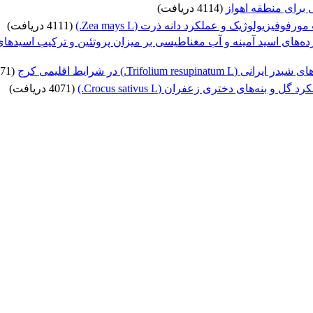
 برای منطقه اهواز
(4114 دریافت)
وفیزیولوژیک و عملکرد دانه ذرت (Zea mays L.)
(4111 دریافت)
ید آمینه و آب مغناطیسی بر میزان پروتئین و ترکیب اسید‌های چرب روغن سویا(Glycine max) د
Trifolium.) در شرایط اقلیمی کرج
(4071 دریافت)
بنه‌های دختری زعفران (Crocus sativus L.)
(4071 دریافت)