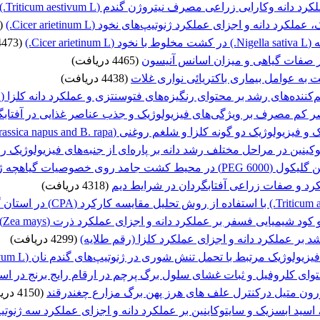
 مصرف نیتروژن گندم (Triticum aestivum L.) رقم سیروان در شرایط استان فارس
انه و اجزای عملکرد ژنوتیپ‌های نخود (Cicer arietinum L.)
(4494 دریاف
Cice.)
(4473 دریافت)
ر صفات گیاهی و میزان اسانس آنیسون
(4465 دریافت)
به عوامل بیماری باکتریائی نواری غلات
(4438 دریافت)
 بر محتوای رنگیزه‌های فتوسنتزی و عملکرد دانه کلزا (Brassica napus L.) رقم هایولا 401
ف بر ویژگی‌های فیزیولوژیک و جذب عناصر غذایی در آفتابگردان (nthus annus L
دو گونه‌ کلزا و شلغم روغنی (Brassica napus and B. rapa)
کینین در مراحل مختلف رشد دانه بر پاره‌ای از جنبه‌های فیزیولوژیک ر
یاهچه ژنوتیپ‌های چغندرقند
کرد و صفات زراعی آفتابگردان در شرایط دیم
(4318 دریافت)
بر عملکرد دانه و اجزای عملکرد کلزا (رقم طلایه)
(4299 دریافت)
یک مرتبط با تحمل تنش شوری در ژنوتیپ‌های گندم نان (Triticum aestivum L.)
حتوای کلروفیل و ثبات غشای سلول برگ پرچم در ارقام رایج برنج در ا
ون متیل درکنترل علف های هرز پهن برگ مزارع چغندرقند
(4150 دریافت)
اسید ابسزیک و سایتوکاینین بر عملکرد دانه و اجزای عملکرد سه ژنوتی