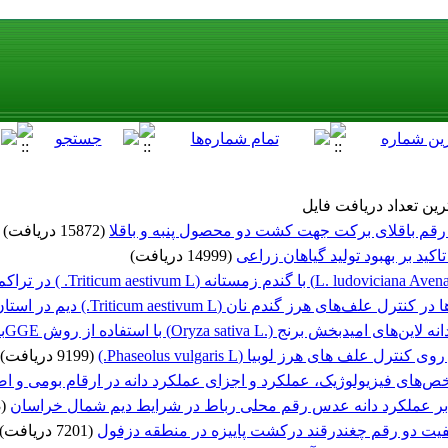
ین تعداد دریافت فایل
 رقم باقلای برکت جهت کشت دو محصول پنبه و باقلا
(15872 دریافت)
کید بر بهبود تولید گیاهان زراعی
(14999 دریافت)
 گندم نان (Triticum aestivum L.) دیم در استان اردبیل
(.Oryza sativa L) با استفاده از روش GGEبای‌پلات
ف های هرز لوبیا (Phaseolus vulgaris L.)
(9199 دریافت)
زیولوژیک، عملکرد و اجزای عملکرد دانه در ارقام بومی و اصلاح شده برنج (L
بر عملکرد دانه عدس رقم محلی رباط در شرایط دیم شمال خراسان
(8413 دریافت)
کیفیت دو رقم چغندرقند درکشت پاییزه در منطقه دزفول
(7201 دریافت)