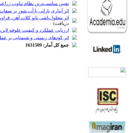
تعیین مناسب‌ترین نظام تناوب زراعی
اثر آبیاری بارانی با آب شور بر صفات مورف
اثر محلول‌پاشی نانو کلات آهن، فراورده‌های اس
دریافت)
ارزیابی عملکرد و کیفیت علوفه لاین‌های شبدر ایرانی ( resupinatum L
اثر کودهای زیستی و شیمیایی بر عملکرد گل و 
جمع کل آمار: 1631509