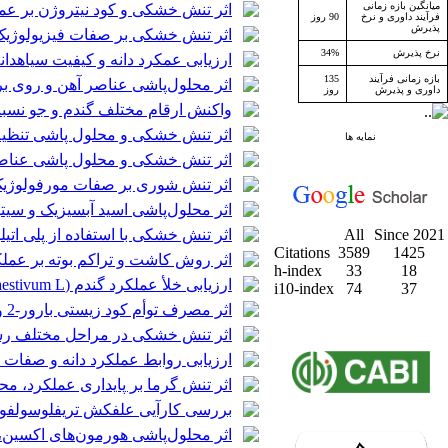
میانگین بازه زمانی
اثر تنش خشکی و کود نیتروژن بر عملکرد دانه وکارایی زراعی
فرآیند داوری و نرخ
90 روز
پذیرش
اثر تنش خشکی بر صفات فیزیولوژیک، عملکرد د
نرخ پذیرش
34%
ارزیابی عمکرد دانه و کیفیت سیاهدانه (Nigella sativa L.) در کشت مخلوط با نخود (r arietinum L
بازه زمانی فرآیند
135
اثر محلول‌پاشی عناصر آهن و روی ب
داوری و پذیرش
روز
واکنش ارقام مختلف گندم و جو نسبت 
اثر تنش خشکی و محلول پاشی تنظیم‌کننده‌های رشد
نمایه ها
اثر تنش خشکی و محلول پاشی عناصر کم مصر
اثر تنش شوری بر صفات مورفولوژیک و فیزیولوژیک 
اثر محلول‌پاشی اسید آبسیزیک و سیتو
Since 2021
All
اثر تنش خشکی با استفاده از پلی اتیلن گلیکول (PEG 6000) در محیط کشت جامد روی خصوصیات گ
Citations
3589
1425
اثر روش کاشت و تراکم بوته بر عمل
h-index
33
18
ارزیابی خلأ عملکرد گندم (Triticum aestivum L.) با استفاده از روش تحلیل مقایسه کارکرد (CPA) در استان گلستان
i10-index
74
37
اثر مصرف توأم کود زیستی بارور-2 و کود شیمیایی فسفر بر عملکرد دانه و اجزای عملکرد ذرت (Zea mays) رقم سینگل کراس 704
اثر تنش خشکی در مراحل مختلف رشد 
ارزیابی روابط عملکرد دانه و صفات فیزیولوژ
اثر تنش گرما بر پایداری عملکرد، م
بررسی کارآیی علفکش تریفلوسولفور
اثر محلول‌پاشی هورمون‌های اکسین، 