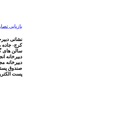
بازیابی تصاو
نشانی دبیرخ
کرج- جاده م
سالن های گ
دبیرخانه ان
دبیرخانه مج
صندوق پستی - 1485-31535 تلفن: 02632755300 تلفن ه
پست الکترونیکی alyahoo.com