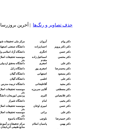
حذف تصاویر و رنگ‌ها
| آخرین بروزرسانی: ۹/۷/۱
دکتر پیام
آبروان
مرکز ملی تحقیقات شور
دکتر دکتر پرویز
احسان‌زاده
دانشگاه صنعتی اصفها
دکتر حسن
اخگری
دانشگاه آزاد اسلامی وا
دکتر محسن
اسماعیل زاده
موسسه تحقیقات اصلاح و
مقدم
بذر
دکتر
علی
اصغری
دانشگاه محقق اردبیلی
دکتر محمدرضا
اصغری پور
دانشگاه زابل
دکتر
مسعود
اصفهانی
دانشگاه گیلان
دکتر علی
اعلمی
دانشگاه گیلان
دکتر
مجید
آقاعلیخانی
دانشگاه تربیت مدرس
دکتر مصطفی
آقایی سربرزه
موسسه تحقیقات اصلاح و
بذر
دکتر غلامعباس
اکبری
پردیس ابوریحان دانشگا
دکتر یحیی
امام
دانشگاه شیراز
دکتر حسن
امیری اوغان
موسسه تحقیقات اصلاح و
بذر
دکتر علی
براتی
موسسه تحقیقات اصلاح و
بذر
دکتر حمیدرضا
بلوچی
دانشگاه یاسوج
دکتر بهمن
پاسبان اسلام
مرکز تحقیقات و آموزش
منابع طبیعی آذربایجان