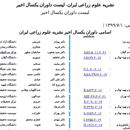
نشریه علوم زراعی ایران- لیست داوران یکسال اخیر
لیست داوران یکسال اخیر
۱۳۹ |
اسامی داوران یکسال اخیر نشریه علوم زراعی ایران
publons
ی یزد
دکتر پیمان
شریفی
دانشگاه آزاد 
ن
دکتر
فرید
شکاری
دانشگاه زنجان
حد گیلان
AAS-۵۰۱۱-۲۰۲۱
دکتر
سید یعقوب
صادقیان مطهر
مرکز بین‌المل
 تهیه نهال و
J-۵۱۷۹-۲۰۱۷
دکتر عاطفه
صبوری
دانشگاه گیلان
دکتر
محمد
صدقی
دانشگاه محقق 
F-۶۰۷۰-۲۰۱۱
دکتر
پری
طوسی
بنیاد ملی نخبگا
AAA-۳۹۶۷-۲۰۱۹
دکتر خلیل
عالمی سعید
دانشگاه علوم ک
دکتر
علی اکبر
عبادی
موسسه تحقیقا
دکتر روح اله
عبدالشاهی
دانشگاه شهید ب
 تهیه نهال و
R-۸۸۲۳-۲۰۱۶
دکتر
محمد
عبداللهیان نوقابی
موسسه تحقیقات 
ه تهران
ABF-۴۹۱۴-۲۰۲۱
دکتر بابک
عبدالهی
دانشگاه ارومیه
X-۲۰۹۰-۲۰۱۹
دکتر حیدر
عزیزی
مرکز تحقیقات 
 تهیه نهال و
D-۳۲۹۶-۲۰۱۷
دکتر فرهاد
عزیزی
موسسه تحقیقات 
 تهیه نهال و
S-۶۷۸۹-۲۰۱۶
دکتر بهرام
علیزاده
موسسه تحقیقات 
I-۷۶۵۵-۲۰۱۹
دکتر مهدی
غفاری محقق
موسسه تحقیقات 
 کشاورزی و
H-۱۹۱۲-۲۰۱۷
دکتر
رضا
فتوت
دانشگاه زنجان
 شرقی