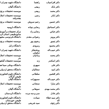
دکتر افراسیاب
راهنما
دانشگاه شهید چمران ا
دکتر بابک
ربیعی
دانشگاه گیلان
دکتر محمد
ربیعی
موسسه تحقیقات برنج 
دکتر اباذر
رجبی
موسسه تحقیقات اصلاح و
چغندرقند
دکتر حسین
رحیم سروش
موسسه تحقیقات برنج 
دکتر اسماعیل
رضایی چیانه
دانشگاه ارومیه
دکتر عباس
رضایی زاد
مرکز تحقیقات و آموزش
منابع طبیعی استان کرم
دکتر پرویز
رضوانی مقدم
دانشگاه فردوسی مشهد
دکتر
تیمور
رضوی پور
موسسه تحقیقات برنج 
دکتر محمود
رمرودی
دانشگاه زابل
دکتر حبیب‌اله
روشنفکر
دانشگاه شهید چمران ا
دزفولی
دکتر محمد
زمانیان
موسسه تحقیقات اصلاح و
بذر
دکتر اسکندر
زند
موسسه تحقیقات گیاه
دکتر علی
سپهری
دانشگاه بوعلی سینا ه
دکتر امید
سفالیان
دانشگاه محقق اردبیلی
دکتر افشین
سلطانی
دانشگاه علوم کشاورزی 
طبیعی گرگان
دکتر حبیب‌اله
سمیع‌زاده
دانشگاه گیلان
دکتر
سارا
سنجانی
موسسه تحقیقات اصلاح و
بذر
دکتر
محمد مهدی
سوهانی
دانشگاه گیلان
دکتر عادل
سی و سه مرده
دانشگاه کردستان
دکتر سید عطاء
سیادت
دانشگاه علوم کشاورزی 
اله
طبیعی خوزستان
دکتر رئوف
سید شریفی
دانشگاه محقق اردبیلی