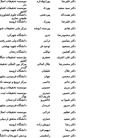
دکتر علیرضا
پورابوقداره
موسسه تحقیقات اصلاح و
بذر
دکتر
سید
سعید
پورداد
موسسه تحقیقات کشاور
کشور
دکتر همت‌اله
پیردشتی
دانشگاه علوم کشاورزی 
طبیعی ساری
دکتر علیرضا
پیرزاد
دانشگاه ارومیه
دکتر
هادی
پیرسته انوشه
مرکز ملی تحقیقات شور
دکتر محمودرضا
تدین
دانشگاه شهرکرد
دکتر بنیامین
ترابی
دانشگاه ولی عصر رفس
دکتر
مسعود
توحید فر
دانشگاه شهید بهشتی
دکتر افشین
توکلی
دانشگاه زنجان
دکتر علی اشرف
جعفری
مؤ سسه تحقیقات جنگلها
کشور
دکتر
محمدرضا
جلال کمالی
مرکز بین المللی تحقیق
گندم
دکتر جلال
جلیلیان
دانشگاه ارومیه
دکتر محسن
جهان
دانشگاه فردوسی مشهد
دکتر
حاتم
حاتمی
مرکز ترویج و توسعه تک
دکتر مریم
حسینی
موسسه تحقیقات برنج 
دکتر حسین
حیدری
موسسه تحقیقات ثبت و 
شریف‌آباد
نهال
دکتر شیوا پ
خالص‌رو
دانشگاه کردستان
دکتر سرور
خرمدل
دانشگاه فردوسی مشهد
دکتر
عظیم
خزائی
موسسه تحقیقات اصلاح و
بذر
دکتر سعید
خماری
دانشگاه محقق اردبیلی
دکتر رضا
درویش زاده
دانشگاه ارومیه
دکتر رضا
دیهیم فرد
دانشگاه شهید بهشتی
دکتر حسین
رامشینی
پردیس ابوریحان دانشگا