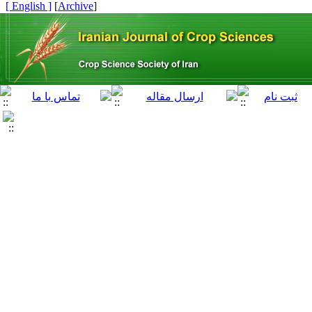
[ English ]
]
Archive
[