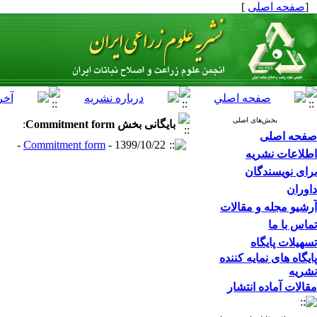
[
صفحه اصلی
]
بخش‌های اصلی
بایگانی بخش
Commitment form
:
صفحه اصلی
Commitment form
- 1399/10/22 -
اطلاعات نشریه
برای نویسندگان
داوران
آرشیو مجله و مقالات
تماس با ما
تسهیلات پایگاه
پایگاه های نمایه کننده
نشریه
مقالات آماده انتشار