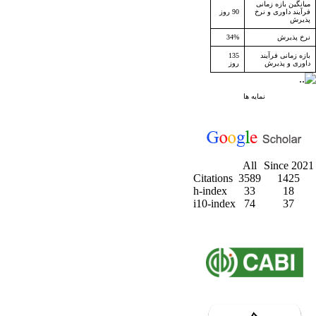
میانگین بازه زمانی
فرآیند داوری و نرخ
90 روز
پذیرش
نرخ پذیرش
34%
بازه زمانی فرآیند
135
داوری و پذیرش
روز
نمایه ها
All
Since 2021
Citations
3589
1425
h-index
33
18
i10-index
74
37