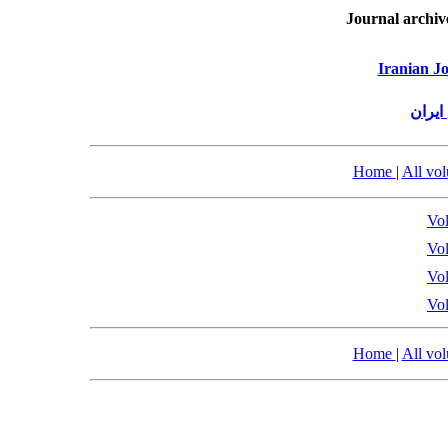
Journal archiv
Iranian Jo
ایران
Home
|
All vo
Vol
Vol
Vol
Vol
Home
|
All vo