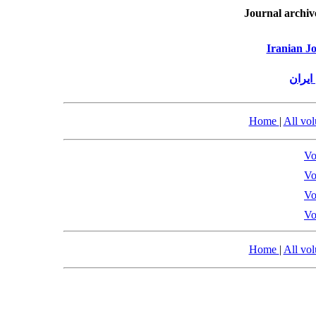
Journal archiv
Iranian Jo
ایران
Home
|
All vo
Vo
Vo
Vo
Vo
Home
|
All vo