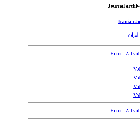
Journal archiv
Iranian Jo
ایران
Home
|
All vo
Vol
Vol
Vol
Vol
Home
|
All vo