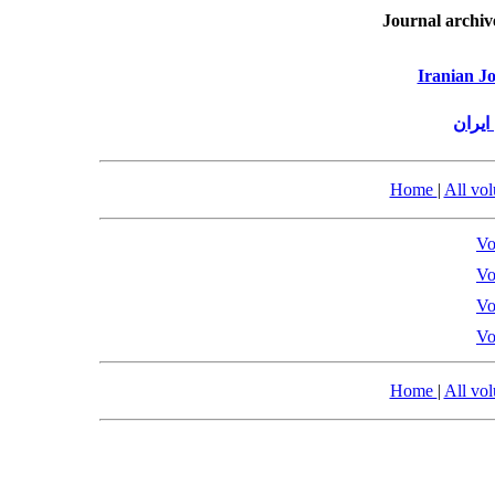
Journal archiv
Iranian Jo
ایران
Home
|
All vo
Vo
Vo
Vo
Vo
Home
|
All vo