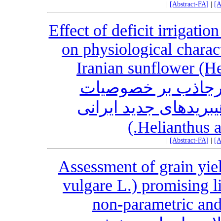
|
[Abstract-FA]
|
[A
Effect of deficit irrigati
on physiological charac
Iranian sunflower (H
پرجاذب بر خصوصیات
یبریدهای جدید ایرانی
|
[Abstract-FA]
|
[A
Assessment of grain yie
vulgare L.) promising li
non-parametric an