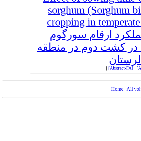
sorghum (Sorghum bico
cropping in temperate
ملکرد ارقام سورگوم
علوفه‌ای (Sorghum bicolor L.) کشت دوم در منطقه
لرستان
|
[Abstract-FA]
|
[A
Home
|
All vo