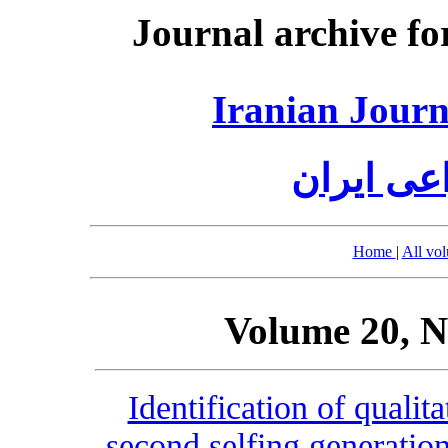
Journal archive fo
Iranian Journ
عی ایران
Home
|
All vo
Volume 20, N
Identification of qualit
second selfing generation