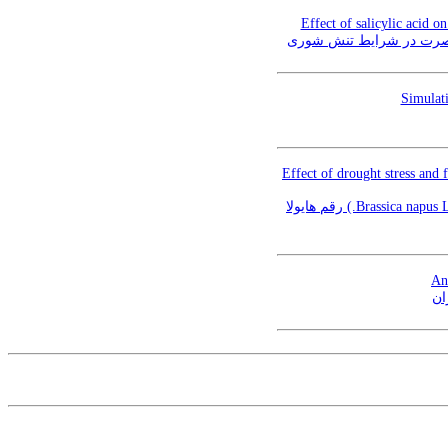
Effect of salicylic acid o
Simulati
Effect of drought stress and 
اثر تنش خشکی و محلول پاشی تنظیم‌کننده‌های رشد بر محتوای رنگیزه‌های فتوسنتزی و عملکرد دانه کلزا (Brassica napus L.) رقم هایولا
An 
ان