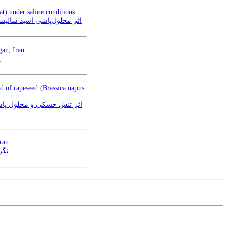
at) under saline conditions
deum vulgare L.) رقم نصرت در شرایط تنش شوری
gan, Iran
د
ld of rapeseed (Brassica napus
Iran
نگر