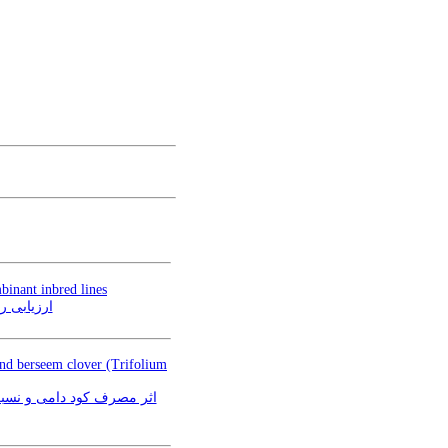
binant inbred lines
 sativa L.)
 and berseem clover (Trifolium