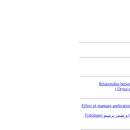
Relationship betwe
Effect of manuare application
اثر مصرف کود دامی و نسبت‌های کشت مخلوط بر عملکرد و کیفیت علوفه یولاف زراعی (Avena sativa L.) و شبدر برسیم (Trifolium