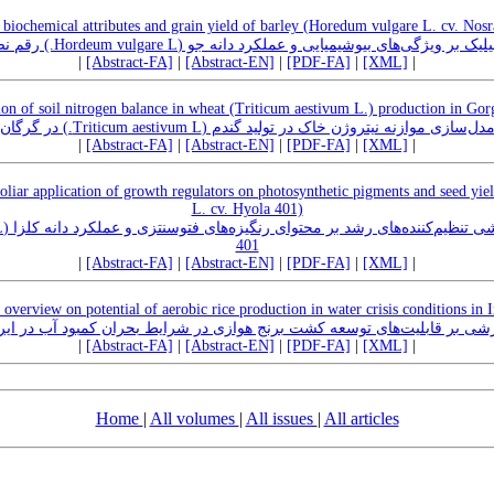
n biochemical attributes and grain yield of barley (Horedum vulgare L. cv. Nosr
اثر محلول‌پاشی اسید سالیسیلیک بر ویژگی‌های بیوشیمیایی و عملکرد دانه جو (Hor
|
[Abstract-FA]
|
[Abstract-EN]
|
[PDF-FA]
|
[XML]
|
on of soil nitrogen balance in wheat (Triticum aestivum L.) production in Gor
مدل‌سازی موازنه نیتروژن خاک در تولید گندم (Triticum aestivum L.) ر گرگان
|
[Abstract-FA]
|
[Abstract-EN]
|
[PDF-FA]
|
[XML]
|
foliar application of growth regulators on photosynthetic pigments and seed yie
L. cv. Hyola 401)
401
|
[Abstract-FA]
|
[Abstract-EN]
|
[PDF-FA]
|
[XML]
|
overview on potential of aerobic rice production in water crisis conditions in 
شی بر قابلیت‌های توسعه کشت برنج هوازی در شرایط بحران کمبود آب در ایر
|
[Abstract-FA]
|
[Abstract-EN]
|
[PDF-FA]
|
[XML]
|
Home
|
All volumes
|
All issues
|
All articles