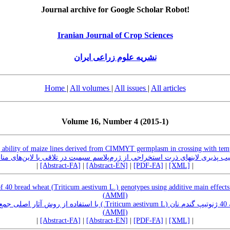
Journal archive for Google Scholar Robot!
Iranian Journal of Crop Sciences
نشریه علوم زراعی ایران
Home
|
All volumes
|
All issues
|
All articles
Volume 16, Number 4 (2015-1)
ability of maize lines derived from CIMMYT germplasm in crossing with temp
یب پذیری لاینهای ذرت استخراجی از ژرم‌پلاسم سیمیت در تلاقی با لاین‌های من
|
[Abstract-FA]
|
[Abstract-EN]
|
[PDF-FA]
|
[XML]
|
 of 40 bread wheat (Triticum aestivum L.) genotypes using additive main effects 
(AMMI)
m aestivum L.) با استفاده از روش آثار اصلی جمع‌پذیر و اثر متقابل ضرب‌پذیر
(AMMI)
|
[Abstract-FA]
|
[Abstract-EN]
|
[PDF-FA]
|
[XML]
|