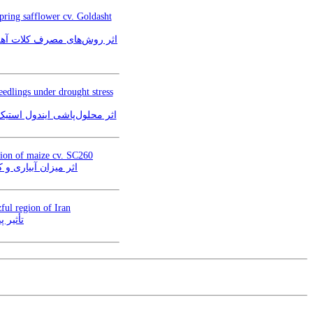
spring safflower cv. Goldasht
اثر روش‌های مصرف کلات آهن
eedlings under drought stress
اثر محلول‌پاشی ایندول استی
ation of maize cv. SC260
اثر میزان آبیاری و
ful region of Iran
تأثیر 