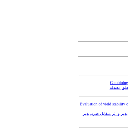
Combining 
اطق معتدله
Evaluation of yield stability
ارزیابی پایداری عملکرد دانه 40 ژنوتیپ گندم نان (Triticu