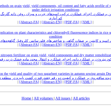
ethods on grain yield, yield components, oil content and fatty acids profile of 
under deficit irrigation conditions
 برعملکرد، اجزای عملکرد، ترکیب اسیدهای چرب و میزان روغن دانه گلرنگ 
کم آبیاری
|
[Abstract-FA]
|
[Abstract-EN]
|
[PDF-FA]
|
[XML]
|
plication on plant characteristics and chlorophyll fluorescence indices in rice s
condition
ک اسید و کاینتین بر صفات گیاهی و شاخص‌های فلورسانس کلروفیل گیاهچه‌ه
|
[Abstract-FA]
|
[Abstract-EN]
|
[PDF-FA]
|
[XML]
|
d nitrogen fertilizer on grain yield, yield components and dry matter remobiliz
 کود نیتروژن بر عملکرد دانه، اجزای عملکرد و انتقال مجدد ماده خشک ذرت رقم 
|
[Abstract-FA]
|
[Abstract-EN]
|
[PDF-FA]
|
[XML]
|
 on the yield and quality of two sugarbeet varieties in autumn sowing areain Dez
پدیده ساقه‌روی بر عملکرد و کیفیت دو رقم چغندرقند درکشت پاییزه در منطقه 
|
[Abstract-FA]
|
[Abstract-EN]
|
[PDF-FA]
|
[XML]
|
Home
|
All volumes
|
All issues
|
All articles