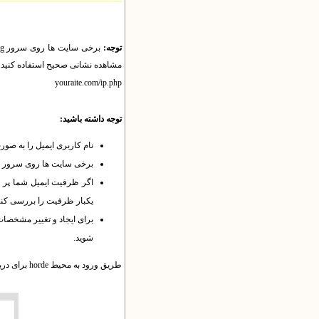
توجه:
برخی سایت ها روی سرور yektaweb.org یا yektaweb.site هستند نه سرور yektaweb.
مشاهده نشانی صحیح استفاده کنید.
youraite.com/ip.php
توجه داشته باشید:
نام کاربری ایمیل را به صور
برخی سایت ها روی سرور yektaweb.ir هستند نه سرور yektaweb.com. به هر حال برای اطمینان، نشانی سایت خود را به جای این نشانی ها وارد کنید.
یکبار ظرفیت را بررسی کنید و ایمیل ه
شوید.
طریق ورود به محیط horde برای دریافت و