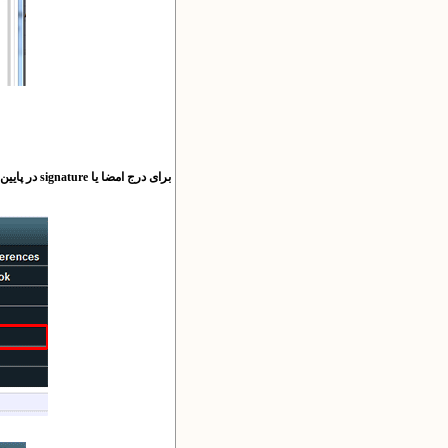
برای درج امضا یا signature در پایین ایمیل ها می توانید از بخش تنظیمات استفاده کنید: