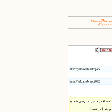
یی
|
مقالات متنوع
 به پایگاه
https://yektaweb.net/cpanel
https://yektaweb.net:2082
شانی وب میل مثل www.yoursite.com:2095 را مشاهده نمی کنید احتمالا در مسیر دسترسی شما به
رت را باز کنند.)