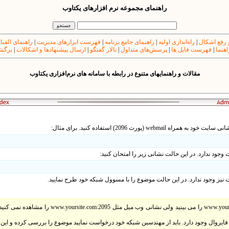
راهنمای مجموعه نرم افزارهای یکتاوب
 رفع اشکال
|
راه‌اندازی اولیه
|
راهنمای جامع برنامه
|
فهرست ابزارهای مدیریت
|
راهنمای الفبا
اهنما
|
فهرست فایل ها
|
پرسش‌های متداول
|
تالار گفتگو
|
ارسال پیشنهادها و اشکالات
|
برگشت
مقالات و راهنمایهای متنوع در رابطه با سامانه های نرم‌افزاری یکتاوب
شانی سایت خود به همراه
webmail
(پورت 2096) استفاده کنید. برای مثال:
جود ندارد. در این حالت نشانی زیر را امتحان کنید:
نیز وجود ندارد. در این حالت موضوع را با مسوول شبکه خود طرح نمایید.
اگر سایت خود مثل www.yoursite.com را می بینید ولی ن
ایروال وجود دارد. باید از مهندسین شبکه خود درخواست نمایید موضوع را بررسی کرده و این پو