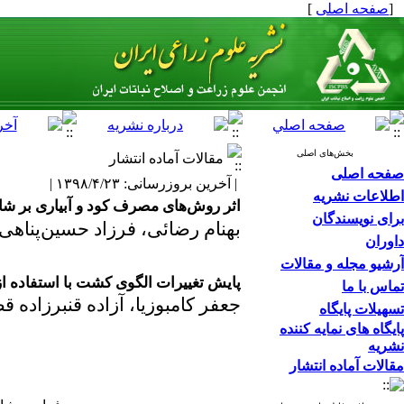
[
صفحه اصلی
]
بخش‌های اصلی
مقالات آماده انتشار
صفحه اصلی
| آخرین بروزرسانی: ۱۳۹۸/۴/۲۳ |
اطلاعات نشریه
اثر روش‌های مصرف کود و آبیاری بر ش
برای نویسندگان
بهنام رضائی، فرزاد حسین‌پناه
داوران
آرشیو مجله و مقالات
پایش تغییرات الگوی کشت با استفاده از تصاویر ماهواره ای سنتینل-۲ و سا
تماس با ما
جعفر کامبوزیا، آزاده قنبرزاده ق
تسهیلات پایگاه
پایگاه های نمایه کننده
نشریه
مقالات آماده انتشار