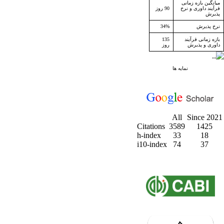
میانگین بازه زمانی
فرآیند داوری و نرخ
90 روز
پذیرش
نرخ پذیرش
34%
بازه زمانی فرآیند
135
داوری و پذیرش
روز
نمایه ها
All
Since 2021
Citations
3589
1425
h-index
33
18
i10-index
74
37