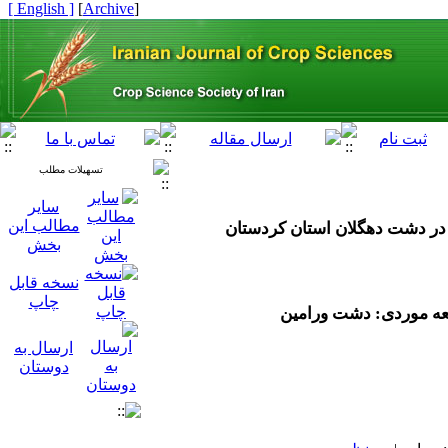
[ English ]
]
Archive
[
تسهیلات مطلب
سایر
مطالب این
در دشت دهگلان استان کردستان
بخش
نسخه قابل
چاپ
ارسال به
دوستان