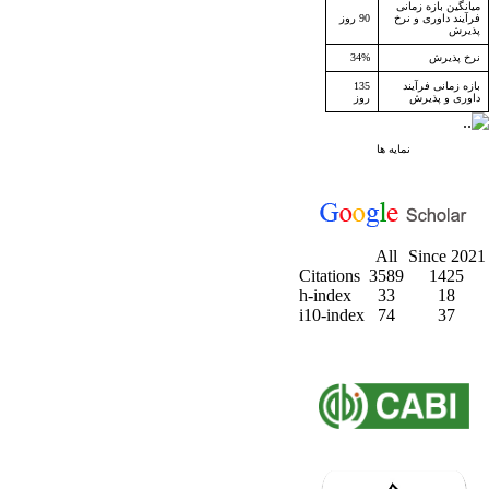
میانگین بازه زمانی
فرآیند داوری و نرخ
90 روز
پذیرش
نرخ پذیرش
34%
بازه زمانی فرآیند
135
داوری و پذیرش
روز
نمایه ها
All
Since 2021
Citations
3589
1425
h-index
33
18
i10-index
74
37