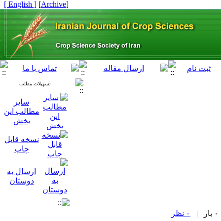
[ English ]
]
Archive
[
تسهیلات مطلب
سایر
مطالب این
بخش
نسخه قابل
چاپ
ارسال به
دوستان
۰ نظر