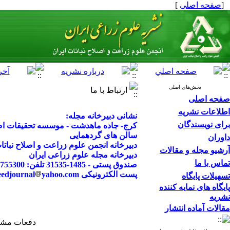
[
صفحه اصلی
]
بخش‌های اصلی
ارتباط با ما
صفحه اصلی
اطلاعات نشریه
نشانی دبیرخانه مجله:
برای نویسندگان
کرج- جاده ماهدشت - موسسه تحقیقات اصلا
سالن های گردهمایی
داوران
دبیرخانه انجمن علوم زراعت و اصلاح نباتا
آرشیو مجله و مقالات
دبیرخانه مجله علوم زراعی ایران
تماس با ما
صندوق پستی - 1485-31535 تلفن: 02632755300 تلفن همراه: 09190360994
پست الکترونیکی agrobreedjournal
yahoo.com
تسهیلات پایگاه
پایگاه های نمایه کننده
نشریه
مقالات آماده انتشار
دفعات مشاهده: ۰۵