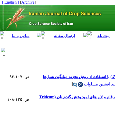
[ English ]
]
Archive
[
ص. ۱۰۷-۹۳
د افشین مساوات
شناسایی نشانگرهای مولکولی پیوسته با ژن Lr34/Yr18و ارزیابی مقاومت به زنگ‌ قهوه‌ای و زنگ زرد در ارقام و لاین‌های امید بخش گندم نان (Triticum
ص. ۱۲۵-۱۰۸