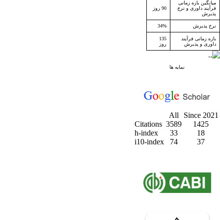
میانگین بازه زمانی
فرآیند داوری و نرخ
90 روز
پذیرش
نرخ پذیرش
34%
بازه زمانی فرآیند
135
داوری و پذیرش
روز
نمایه ها
All
Since 2021
Citations
3589
1425
h-index
33
18
i10-index
74
37