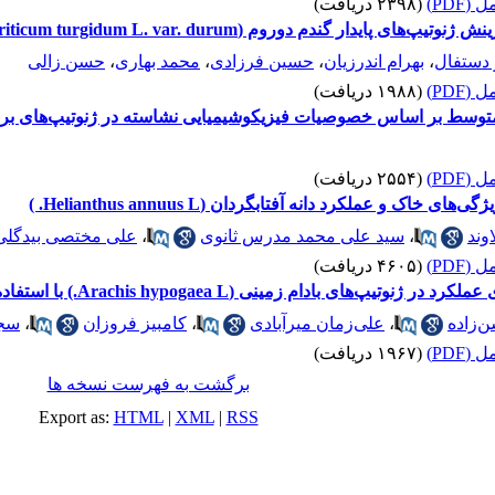
(PDF)
(۲۳۹۸ دریافت)
ایدار گندم دوروم (Triticum turgidum L. var. durum)
 دستفال
،
بهرام اندرزیان
،
حسین فرزادی
،
محمد بهاری
،
حسن زالی
(PDF)
(۱۹۸۸ دریافت)
سط بر اساس خصوصیات فیزیکوشیمیایی نشاسته در ژنوتیپ‌های برنج (ryza sativa L
(PDF)
(۲۵۵۴ دریافت)
خاک و عملکرد دانه آفتابگردان (Helianthus annuus L. )
وند
،
سید علی محمد مدرس ثانوی
،
علی مختصی بیدگلی
(PDF)
(۴۶۰۵ دریافت)
ام زمینی (Arachis hypogaea L.) با استفاده از تجزیه مسیر ترتیبی
ن‌زاده
،
علی‌زمان میرآبادی
،
کامبیز فروزان
،
سجا
(PDF)
(۱۹۶۷ دریافت)
برگشت به فهرست نسخه ها
Export as:
HTML
|
XML
|
RSS