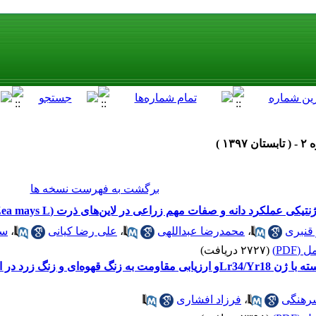
برگشت به فهرست نسخه ها
ه و صفات مهم زراعی در لاین‌های ذرت (Zea mays L.) با استفاده از روش تجزیه میانگین نسل‌ها
 قنبری
،
محمدرضا عبداللهی
،
علی رضا کیانی
،
سی
(PDF)
(۲۷۲۷ دریافت)
رهنگی
،
فرزاد افشاری