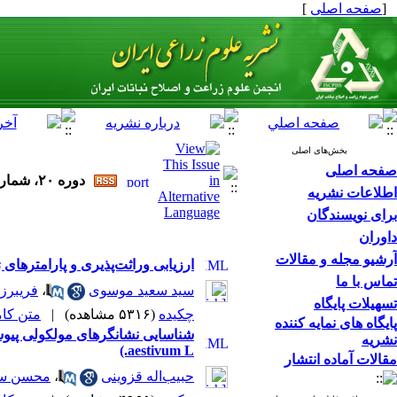
[
صفحه اصلی
]
بخش‌های اصلی
صفحه اصلی
دوره ۲۰، شماره ۲ - ( تابستان ۱۳۹۷ )
اطلاعات نشریه
برای نویسندگان
داوران
آرشیو مجله و مقالات
ارزیابی وراثت‌پذیری و پارامتر‌های ژنتیکی عملکرد دان
تماس با ما
سید سعید موسوی
،
فریبرز
تسهیلات پایگاه
چکیده
(۵۳۱۶ مشاهده)
|
متن کامل 
پایگاه های نمایه کننده
نشریه
aestivum L.)
مقالات آماده انتشار
حبیب‌اله قزوینی
،
محسن س