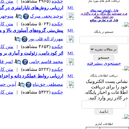
چکیده
(۴۹۶۵ مشاهده)
|
متن کامل 
دریافت فایل های مورد نیاز
ارزیابی روش‌های ناپارامتری در گزینش ژنوتیپ‌های پ
فایل راهنمای تهیه مقاله
فرم تعهدنامه نگارندگان و فرم واگذاری
توحید نجفی میرک
،
منوچهر
حق انتشار مقاله
فایل فرم تعارض منافع
چکیده
(۵۰۲۴ مشاهده)
|
متن کامل 
پیش‌بینی گروه‌های آمیلوزی بالا و متو
جستجو در پایگاه
مهرزاد اله قلی پور
چکیده
(۴۶۵۳ مشاهده)
|
متن کامل 
اثر کود دامی، زئولیت و آبیاری بر ویژگی‌های 
محمد قاسم جامی
،
امیر قلا
جستجوی پیشرفته
چکیده
(۵۲۲۲ مشاهده)
|
متن کامل 
ارزیابی روابط عملکرد دانه و اجزای عملکرد در ژنوتیپ‌های باد
دریافت اطلاعات پایگاه
نشانی پست الکترونیک
مصطفی حق‌پناه
،
آیدین حس
خود را برای دریافت
چکیده
(۵۳۲۲ مشاهده)
|
متن کامل 
اطلاعات و اخبار پایگاه،
در کادر زیر وارد کنید.
اطلاعات آماری