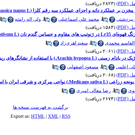
(PDF)
(۲۸۲۳ دریافت)
ر عملکرد دانه و اجزای عملکرد سه رقم کلزا (Brassica napus L.)
 پیردشتی
،
محمد علی اسماعیلی
،
ولی اله رامئه
،
(PDF)
(۱۵۸۴ دریافت)
 نان (Triticum aestivum L.)
والقاسم محمدی
،
سعید اهری‌زاد
(PDF)
(۲۰۶۱ دریافت)
Ar.) با استفاده از نشانگرهای ریزماهواره
ی اعلمی
،
مسعود اصفهانی
(PDF)
(۲۰۶۸ دریافت)
ان با استفاده از نشانگرهای‌ ریزماهواره
وی
،
رضا معالی امیری
(PDF)
(۲۶۷۴ دریافت)
برگشت به فهرست نسخه ها
Export as:
HTML
|
XML
|
RSS