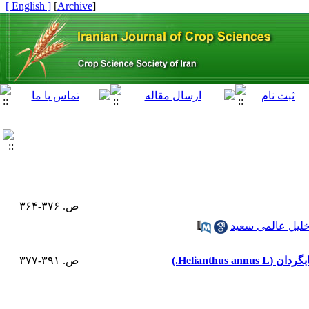
[ English ]
]
Archive
[
ص. ۳۷۶-۳۶۴
لیل عالمی سعید
Heliant.)
ص. ۳۹۱-۳۷۷