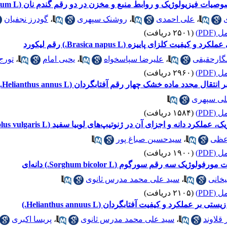
یولوژیک و روابط منبع و مخزن در دو رقم گندم نان (Triticum aestivum L.)
،
علی احمدی
،
روشنک سپهری
،
گودرز نجفیان
(PDF)
(۲۵۰۱ دریافت)
 کلزای پاییزه (Brasica napus L.) رقم لیکورد
مگارحقیقی
،
علیرضا سپاسخواه
،
یحیی امام
،
تورج
(PDF)
(۲۹۶۰ دریافت)
 مجدد ماده خشک چهار رقم آفتابگردان (Helianthus annus L.)
ی سپهری
(PDF)
(۱۵۸۴ دریافت)
دانه و اجزای آن در ژنوتیپ‌های لوبیا سفید (Phaseolus vulgaris L.)
عظی
،
سیدحسین صباغ پور
(PDF)
(۱۹۰۰ دریافت)
 سه رقم سورگوم (Sorghum bicolor L.) دانه‌ای
یخانی
،
سید علی محمد مدرس ثانوی
(PDF)
(۲۱۰۵ دریافت)
ملکرد و کیفیت آفتابگردان (Helianthus annuus L.)
 قلاوند
،
سید علی محمد مدرس ثانوی
،
پریسا اکبری