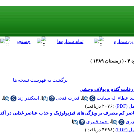
برگشت به فهرست نسخه ها
رقابت گندم و یولاف وحشی
د عطاء اله سیادت
،
قدرت فتحی
،
اسکندر زند
،
خ
(PDF)
(۲۰۷۶ دریافت)
صرف بر ویژگی‌های فیزیولوژیک و جذب عناصر غذایی در آفتابگردان (hus annus L
ری
،
احمد قنبری
(PDF)
(۴۳۹۸ دریافت)