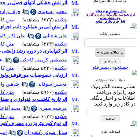
دریافت فایل های مورد نیاز
اثر تنش خشکی انتهای فصل بر خصوصیات فیز
محسن سعیدی
،
فواد مرادی
فایل راهنمای تهیه مقاله
فرم تعهدنامه نگارندگان و فرم واگذاری
حق انتشار مقاله
چکیده
(۶۳۲۷ مشاهده)
|
متن کامل 
فایل فرم تعارض منافع
اثر تنش آبی بر عملکرد دانه، اجزای عملکرد و کیفیت
جستجو در پایگاه
علی شعبانی
،
علی اکبر کا
چکیده
(۶۲۲۴ مشاهده)
|
متن کامل 
اثر کم‌آبیاری در دوره رشد زایشی بر انتقال
مصطفی کریمی کاخکی
،
عل
جستجوی پیشرفته
چکیده
(۵۴۲۰ مشاهده)
|
متن کامل 
ارزیابی خصوصیات مورفوفیزیولوژیک، عملکرد 
دریافت اطلاعات پایگاه
محسن سوقانی
،
شاهین وا
نشانی پست الکترونیک
خود را برای دریافت
چکیده
(۵۹۶۰ مشاهده)
|
متن کامل 
اطلاعات و اخبار پایگاه،
اثر تاریخ کاشت بر فنولوژی و صفات مورفولوژیک
در کادر زیر وارد کنید.
مرضیه صفری
،
مجید آقاعل
چکیده
(۶۱۳۲ مشاهده)
|
متن کامل 
اثر نوع کود نیتروژن و مصرف کود زیستی بر ع
ساناز شوقی کلخوران
،
امیر
اطلاعات آماری