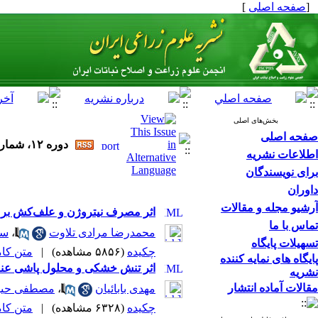
[
صفحه اصلی
]
بخش‌های اصلی
صفحه اصلی
دوره ۱۲، شماره ۴ - ( زمستان ۱۳۸۹ )
اطلاعات نشریه
برای نویسندگان
داوران
آرشیو مجله و مقالات
اثر مصرف نیتروژن و علف‌کش بر 
تماس با ما
محمدرضا مرادی تلاوت
،
سی
تسهیلات پایگاه
چکیده
(۵۸۵۶ مشاهده)
|
متن کامل 
پایگاه های نمایه کننده
اثر تنش خشکی و محلول پاشی عناصر کم م
نشریه
مقالات آماده انتشار
مهدی بابائیان
،
مصطفی حید
چکیده
(۶۳۲۸ مشاهده)
|
متن کامل 