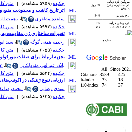
میانگین بازه زمانی
چکیده
(۵۹۵۹ مشاهده)
|
متن کامل 
فرآیند داوری و نرخ
90 روز
پذیرش
اثر تاریخ کاشت و محدودیت منبع و مخزن ب
نرخ پذیرش
34%
ساعده مظفری
،
، همت اله
بازه زمانی فرآیند
135
چکیده
(۵۹۹۳ مشاهده)
|
متن کامل 
داوری و پذیرش
روز
تغییرات ساختاری ژن مقاومت به زنگ قهوه‌ای Lr35 در ژنوتیپ های مقاوم و حساس گندم
نمایه ها
رحیمه همتی گوگه
،
سید اب
چکیده
(۶۰۵۵ مشاهده)
|
متن کامل 
تجزیه ارتباط برای صفات مورفولوژیک در بادام زمینی (achis hypogea L
بابک عبدالهی مندولکانی
،
عل
All
Since 2021
چکیده
(۵۵۲۴ مشاهده)
|
متن کامل 
Citations
3589
1425
h-index
33
18
ارزیابی تنوع ژنتیکی در اکوتیپ‌های یونجه‌ زراعی (Medicago sativa L.) نواحی مرکزی و شرقی ایر
i10-index
74
37
مهدی رضایی
،
محمدرضا نق
چکیده
(۵۶۳۵ مشاهده)
|
متن کامل 