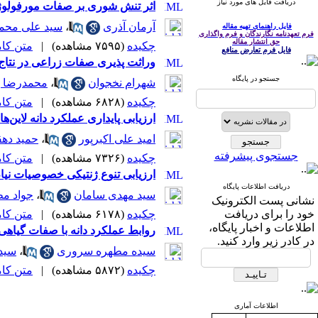
دریافت فایل های مورد نیاز
اثر تنش شوری بر صفات مورفولوژیک و فیزیولوژ
آرمان آذری
،
سید علی محم
فایل راهنمای تهیه مقاله
فرم تعهدنامه نگارندگان و فرم واگذاری
حق انتشار مقاله
چکیده
(۷۵۹۵ مشاهده)
|
متن کامل 
فایل فرم تعارض منافع
وراثت پذیری صفات زراعی در نتا
جستجو در پایگاه
شهرام نخجوان
،
محمدرضا ب
چکیده
(۶۸۲۸ مشاهده)
|
متن کامل 
ارزیابی پایداری عملکرد دانه لاین‌های امید بخش جو (Hordeum vulgare L.) در مناطق سر
امید علی اکبرپور
،
حمید دهق
جستجوی پیشرفته
چکیده
(۷۳۲۶ مشاهده)
|
متن کامل 
ارزیابی تنوع ژنتیکی خصوصیات نیا
دریافت اطلاعات پایگاه
سید مهدی سامان
،
جواد م
نشانی پست الکترونیک
خود را برای دریافت
چکیده
(۶۱۷۸ مشاهده)
|
متن کامل 
اطلاعات و اخبار پایگاه،
روابط عملکرد دانه با صفات گیاهی
در کادر زیر وارد کنید.
سیده مطهره سروری
،
سید
چکیده
(۵۸۷۲ مشاهده)
|
متن کامل 
اطلاعات آماری