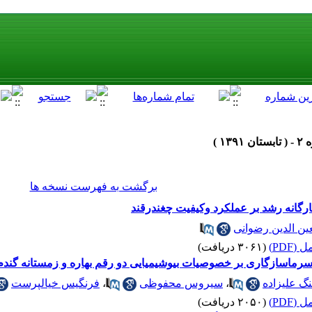
برگشت به فهرست نسخه ها
رگانه رشد بر عملکرد وکیفیت چغندرقند
ین الدین رضوانی
(PDF)
(۳۰۶۱ دریافت)
زگاری بر خصوصیات بیوشیمیایی دو رقم بهاره و زمستانه گندم نان (icum aestivum L
گ علیزاده
،
سیروس محفوظی
،
فرنگیس خیالپرست
(PDF)
(۲۰۵۰ دریافت)