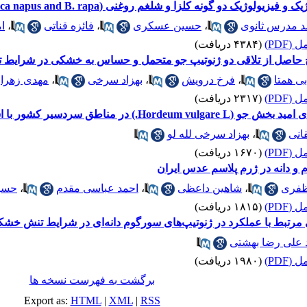
یک دو گونه‌ کلزا و شلغم روغنی (Brassica napus and B. rapa)
د مدرس ثانوی
،
حسین عسکری
،
فائزه قناتی
،
ا
(PDF)
(۴۳۸۴ دریافت)
ج حاصل از تلاقی دو ژنوتیپ جو متحمل و حساس به خشکی در شرایط
ی همتا
،
فرخ درویش
،
بهزاد سرخی
،
مهدی زهرا
(PDF)
(۲۳۱۷ دریافت)
دسیر کشور با استفاده از روش‌های رگرسیونی
انی
،
بهزاد سرخی لله لو
(PDF)
(۱۶۷۰ دریافت)
م و دانه در ژرم پلاسم عدس ایران
ظفری
،
شاهین داعظی
،
احمد عباسی مقدم
،
حسی
(PDF)
(۱۸۱۵ دریافت)
 مرتبط با عملکرد در ژنوتیپ‌های سورگوم دانه‌ای در شرایط تنش خش
 علی رضا بهشتی
(PDF)
(۱۹۸۰ دریافت)
برگشت به فهرست نسخه ها
Export as:
HTML
|
XML
|
RSS