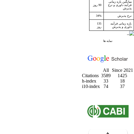
میانگین بازه زمانی
فرآیند داوری و نرخ
90 روز
پذیرش
نرخ پذیرش
34%
بازه زمانی فرآیند
135
داوری و پذیرش
روز
نمایه ها
All
Since 2021
Citations
3589
1425
h-index
33
18
i10-index
74
37