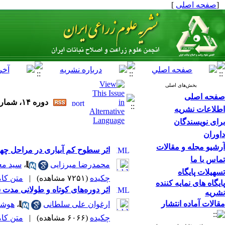
[
صفحه اصلی
]
بخش‌های اصلی
صفحه اصلی
دوره ۱۴، شماره ۲ - ( تابستان ۱۳۹۱ )
اطلاعات نشریه
برای نویسندگان
داوران
آرشیو مجله و مقالات
اثر سطوح کم آبیاری در مراحل چها
تماس با ما
محمدرضا میرزایی
،
سید مع
تسهیلات پایگاه
چکیده
(۷۲۵۱ مشاهده)
|
متن کامل 
پایگاه های نمایه کننده
اثر دوره‌های کوتاه و طولانی مدت سرماسا
نشریه
مقالات آماده انتشار
ارغوان علی سلطانی
،
هوشن
چکیده
(۶۰۶۶ مشاهده)
|
متن کامل 