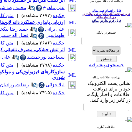
اثر کشت متراکم بر عملکرد دانه و اجزا
دریافت فایل های مورد نیاز
علی ماهرخ
،
محمد رضا شی
فایل راهنمای تهیه مقاله
فرم تعهدنامه نگارندگان و فرم واگذاری
چکیده
(۲۶۷۲ مشاهده)
|
متن کامل 
حق انتشار مقاله
فایل فرم تعارض منافع
ارزیابی پایداری عملکرد دانه لاین‌های امید‌بخش جو آبی (.Hordeum vulgare L) در شرای
علی براتی
،
حمید رضا نیکخو
جستجو در پایگاه
طهماسبی
،
فضل اله حسنی
چکیده
(۲۶۸۶ مشاهده)
|
متن کامل 
اثر تنش خشکی، مصرف تلفیقی کودهای شیمیا
سیداحمد پورجمشید
،
علی 
جستجوی پیشرفته
چکیده
(۲۷۹۸ مشاهده)
|
متن کامل 
شوری
دریافت اطلاعات پایگاه
نشانی پست الکترونیک
لیلا خزائی
،
رضا شیرزادیان 
خود را برای دریافت
چکیده
(۲۴۱۵ مشاهده)
|
متن کامل 
اطلاعات و اخبار پایگاه،
در کادر زیر وارد کنید.
اطلاعات آماری