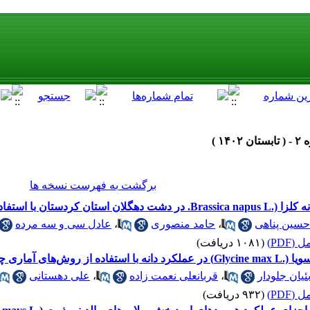
برگشت به فهرست نسخه ها
استفاده از برنامه DSSAT
حسین پناهی
،
حامد منصوری
،
عادل سی و سه مرده
(PDF)
(۱۰۸۱ دریافت)
ماری چند متغیره
ئیان جلودار
،
قربانعلی نعمت زاده
،
علی دهستانی
(PDF)
(۹۳۲ دریافت)