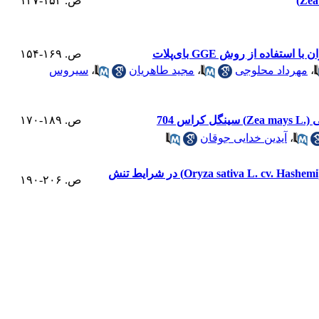
ص. ۱۵۳-۱۳۷
ص. ۱۶۹-۱۵۴
،
مهرداد محلوجی
،
مجید طاهریان
،
سیروس
704
ص. ۱۸۹-۱۷۰
،
آیدین خدایی جوقان
سازوکارهای فیزیولوژیکی و مولکولی تحمل تنش اکسیداتیو در ژنوتیپ‌های جهش یافته برنج رقم هاشمی (Oryza sativa L. cv. Hashemi) در شرایط تنش
ص. ۲۰۶-۱۹۰