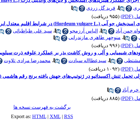
ی عملکرد هیبریدهای امیدبخش و لاین‌های والدینی ذرت (.Zea mays L)
ری
،
فرید گل زردی
(PDF)
(۹۵۵ دریافت)
ط اقلیم معتدل ایران با استفاده از روش GGE بای‌پلات
اه چمن آباد
،
الیاس آرزمجو
،
سید علی طباطبائی
،
منوچهر طاهری مازندرانی
(PDF)
(۹۹۶ دریافت)
یی و آلی و روش کاشت بذر بر عملکرد علوفه ذرت سیلویی (.Zea mays L) سینگل کراس 
مشتطی
،
سیدعطااله سیادت
،
محمدرضا مرادی تلاوت
(PDF)
(۱۰۹۲ دریافت)
خرم آباد
(PDF)
(۸۸۵ دریافت)
برگشت به فهرست نسخه ها
Export as:
HTML
|
XML
|
RSS