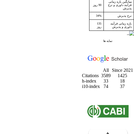
میانگین بازه زمانی
فرآیند داوری و نرخ
90 روز
پذیرش
نرخ پذیرش
34%
بازه زمانی فرآیند
135
داوری و پذیرش
روز
نمایه ها
All
Since 2021
Citations
3589
1425
h-index
33
18
i10-index
74
37