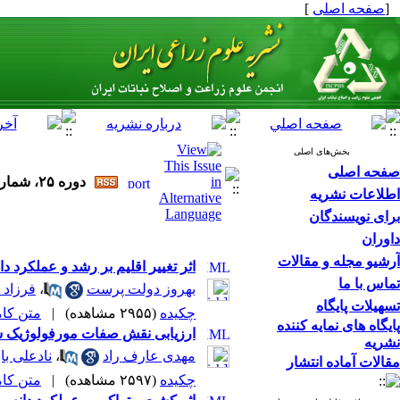
[
صفحه اصلی
]
بخش‌های اصلی
صفحه اصلی
دوره ۲۵، شماره ۲ - ( تابستان ۱۴۰۲ )
اطلاعات نشریه
برای نویسندگان
داوران
آرشیو مجله و مقالات
اثر تغییر اقلیم بر رشد و عملکرد دانه کلزا (.Brassica napus L. در دشت دهگلان استان ‌کردستان با 
تماس با ما
بهروز دولت پرست
،
فرزاد 
تسهیلات پایگاه
چکیده
(۲۹۵۵ مشاهده)
|
متن کامل 
پایگاه های نمایه کننده
ارزیابی نقش صفات مورفولوژیک سویا (.Glycine max L) در عملکرد دانه با استفاده از روش‌های آ
نشریه
مهدی عارف راد
،
نادعلی باب
مقالات آماده انتشار
چکیده
(۲۵۹۷ مشاهده)
|
متن کامل 