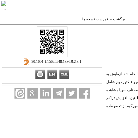
برگشت به فهرست نسخه ها
‎ 20.1001.1.15625540.1386.9.2.3.1
 دانشکده کشاورزی دانشگاه تبریز انجام شد. آزمایش به
ا فزا یشی پیاده شد.فاکتور اول شامل تراکم سویا در سطوح 20 ، 30 ، 40 و 50 بوته در متر مربع و فاکتور دوم شامل
 های مختلف سویا مشاهده
 بدست آمد. در کشت های مخلوط نیزبا افزایش تراکم
ورگوم از تجمع ماده