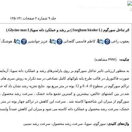
دوره ۹، شماره ۲ - ( تابستان ۱۳۸۶ )
جلد ۹ شماره ۲ صفحات ۱۴۱-۱۲۵
اثر تداخل سورگوم (Sorghum bicolor L.) بر رشد و عملکرد دانه سویا(Glycine max L.)
یعقوب راعی
،
کاظم قاسمی گلعذانی
،
عزیز جوانشیر
،
هوشنگ آل
چکیده:
(۴۹۹۲ مشاهده)
تراکم سورگوم در سطوح 0، 4، 8 و 12 بوته در متر مربع بود. نت
سورگوم از میزان این شاخصها کاسته شد . سرعت این کاهش در تراکم چهار بوته در متر مرب
خشک، سرعت رشد محصول و عملکرد دانه کاسته می شود و میزان این کاهش عمدتاً وابسته به
واژه‌های کلیدی:
سورگوم
،
سویا
،
سرعت رشد محصول
،
سرعت رشد نسبی