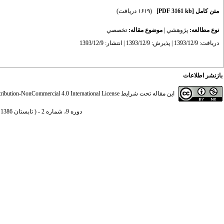
متن کامل
[PDF 3161 kb]
(۱۶۱۹ دریافت)
نوع مطالعه:
پژوهشي
|
موضوع مقاله:
تخصصي
دریافت: 1393/12/9 | پذیرش: 1393/12/9 | انتشار: 1393/12/9
بازنشر اطلاعات
این مقاله تحت شرایط
ibution-NonCommercial 4.0 International License
دوره 9، شماره 2 - ( تابستان 1386 )