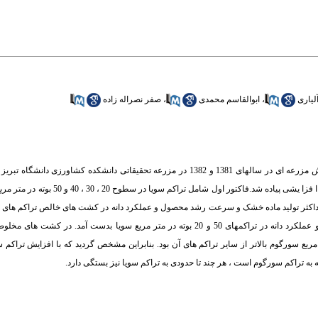
یاری
،
ابوالقاسم محمدی
،
صفر نصراله زاده
به منظور ارزیابی تاثیر تداخل سورگوم بر روی پارامترهای رشد و عملکرد دانه سویا، آزمایش مزرعه ای در سالهای 1381 و 1382 در مزرعه تحقیقاتی
صورت فاکتوریل در قالب طرح پایه بلوکهای کامل تصادفی در سه تکرار به روش سری های 
ایج تجزیه رشد نشان داد که حداکثر تولید ماده خشک و سرعت رشد محصول و عملکرد دانه در کشت های خالص تراکم
شد.در بین کشتهای خالص، بیشترین و کمترین تجمع ماده خشک ، سرعت رشد محصول و عملکرد دانه در تراکمهای 50 و 20 بوته در متر مربع سویا
ع سورگوم بالاتر از سایر تراکم های آن بود. بنابراین مشخص گردید که با افزایش تراکم س
 تراکم سورگوم است ، هر چند تا حدودی به تراکم سویا نیز بستگی دارد.